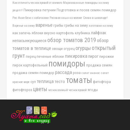
Как отличить чеснок яровой от озимого
Маринованные помидоры на зиму
Пикировка петунии
Подготовка и посев семян помидор
рецепт!
Рис Анкл Бенс с кабачками
Рисовая каша на молоке
Слива в шоколаде!
варенье
грибы
грибы на зиму
Варенье на зиму
заготовки на зиму
лайфхак
как запечь яблоки вкусно
картофель
клубника
обзор томатов 2019
обзор
непасынкующиеся
открытый
огурцы
томатов в теплице
овощи
огурец
грунт
пикировка
пирог
перец
печеные яблоки
пирожки
помидоры
пирок картофельный
продажа семян
рассада
продажа семян помидор
роза
салат ананас
салат
томаты
теплица
тесто
суп
фитофтора
красное море
цветы
фитофтороз
ягоды
чеснок озимый
чеснок яровой