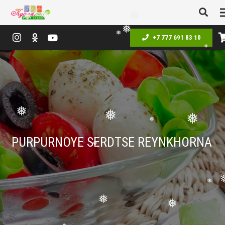
❅
❅
❅
❅
+7 777 691 83 10
❅
❅
❅
❅
❅
❅
PURPURNOYE SERDTSE REYNKHORNA
❅
❅
❅
❅