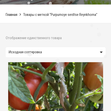
❅
❅
❅
❅
Главная
Товары с меткой “Purpurnoye serdtse Reynkhorna”
❅
❅
❅
Отображение единственного товара
❅
❅
❅
❅
❅
❅