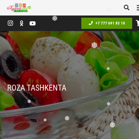
❅
❅
❅
❅
+7 777 691 83 10
❅
❅
ROZA TASHKENTA
❅
❅
❅
❅
❅