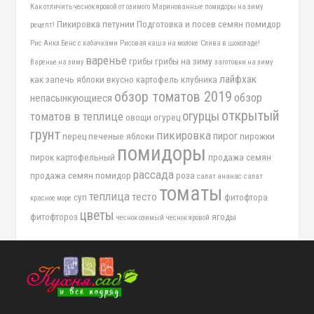
Как отличить чеснок яровой от озимого
Маринованные помидоры на зиму
Пикировка петунии
Подготовка и посев семян помидор
рецепт!
Рис Анкл Бенс с кабачками
Рисовая каша на молоке
Слива в шоколаде!
варенье
грибы
грибы на зиму
Варенье на зиму
заготовки на зиму
лайфхак
как запечь яблоки вкусно
картофель
клубника
обзор томатов 2019
обзор
непасынкующиеся
открытый
огурцы
томатов в теплице
овощи
огурец
грунт
пикировка
пирог
перец
печеные яблоки
пирожки
помидоры
пирок картофельный
продажа семян
рассада
продажа семян помидор
роза
салат ананас
салат
томаты
теплица
тесто
суп
фитофтора
красное море
цветы
фитофтороз
ягоды
чеснок озимый
чеснок яровой