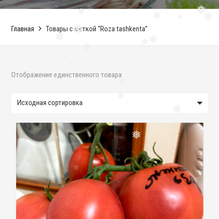
❅
❅
❅
❅
❅
Главная
Товары с меткой “Roza tashkenta”
❅
❅
❅
❅
❅
❅
Отображение единственного товара
❅
❅
❅
❅
❅
❅