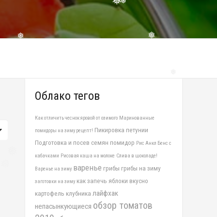
❅
❅
❅
❅
❅
❅
Облако тегов
Как отличить чеснок яровой от озимого
Маринованные
Пикировка петунии
помидоры на зиму рецепт!
Подготовка и посев семян помидор
Рис Анкл Бенс с
кабачками
Рисовая каша на молоке
Слива в шоколаде!
❅
варенье
грибы
грибы на зиму
Варенье на зиму
❅
как запечь яблоки вкусно
заготовки на зиму
лайфхак
картофель
клубника
обзор томатов
непасынкующиеся