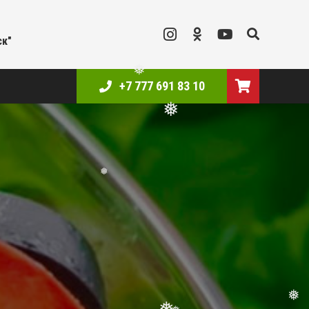
ск"
❅
+7 777 691 83 10
❅
❅