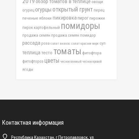
2019
обзор томатов в теплице
овощи
открытый грунт
огурцы
огурец
перец
пикировка
пирог
печеные яблоки
пирожки
помидоры
пирок картофельный
продажа семян
продажа семян помидор
рассада
роза
суп
салат ананас
салат красное море
томаты
теплица
тесто
фитофтора
цветы
фитофтороз
чеснок озимый
чеснок яровой
ягоды
Контактная информация
Республика Казахстан, г.Петропавловск, ул.