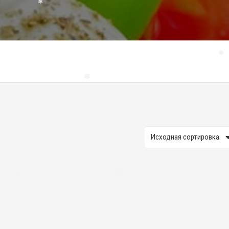
❅
❅
❅