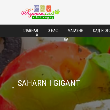
❅
ГЛАВНАЯ
О НАС
МАГАЗИН
САД И ОГ
❅
❅
SAHARNII GIGANT
❅