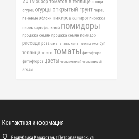
2019
обзор томатов в теплице
овощи
открытый грунт
огурцы
огурец
перец
пикировка
пирог
печеные яблоки
пирожки
помидоры
пирок картофельный
продажа семян
продажа семян помидор
рассада
роза
суп
салат ананас
салат красное море
томаты
теплица
тесто
фитофтора
цветы
фитофтороз
чеснок озимый
чеснок яровой
ягоды
Контактная информация
Республика Казахстан, г.Петропавловск, ул.