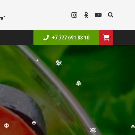
ск"
+7 777 691 83 10
❅
❅
❅
❅
❅