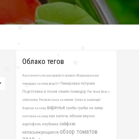
❅
❅
❅
❅
❅
Облако тегов
❅
❅
❅
Как отличить чеснок яровой от озимого
Маринованные
❅
Пикировка петунии
помидоры на зиму рецепт!
❅
Подготовка и посев семян помидор
Рис Анкл Бенс с
❅
кабачками
Рисовая каша на молоке
Слива в шоколаде!
варенье
грибы
грибы на зиму
Варенье на зиму
как запечь яблоки вкусно
заготовки на зиму
лайфхак
картофель
клубника
обзор томатов
непасынкующиеся