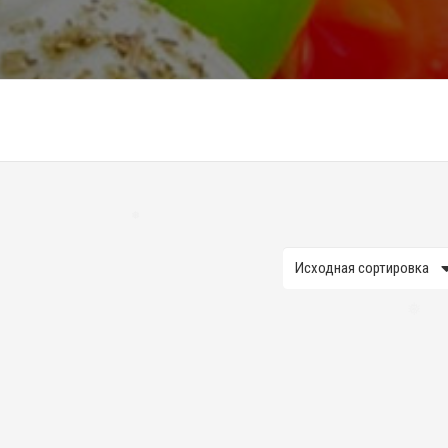
❅
❅
❅