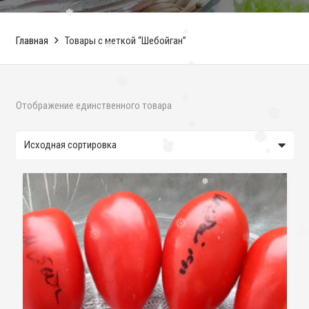
❅
Главная
Товары с меткой “Шебойган”
❅
❅
❅
❅
Отображение единственного товара
❅
❅
❅
❅
❅
❅
❅
❅
❅
❅
❅
❅