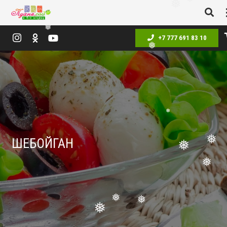
❅
❅
❅
+7 777 691 83 10
❅
❅
ШЕБОЙГАН
❅
❅
❅
❅
❅
❅