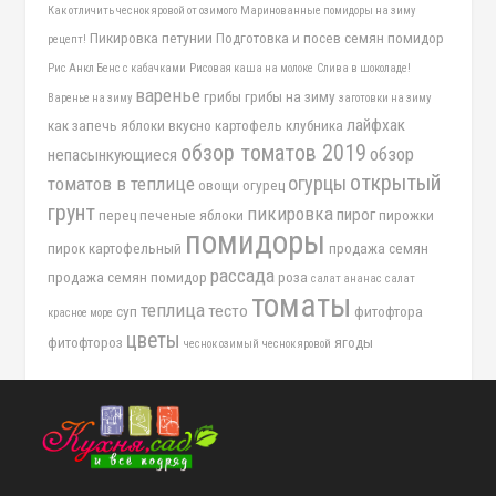
Как отличить чеснок яровой от озимого
Маринованные помидоры на зиму
Пикировка петунии
Подготовка и посев семян помидор
рецепт!
Рис Анкл Бенс с кабачками
Рисовая каша на молоке
Слива в шоколаде!
варенье
грибы
грибы на зиму
Варенье на зиму
заготовки на зиму
лайфхак
как запечь яблоки вкусно
картофель
клубника
обзор томатов 2019
обзор
непасынкующиеся
открытый
огурцы
томатов в теплице
овощи
огурец
грунт
пикировка
пирог
перец
печеные яблоки
пирожки
помидоры
пирок картофельный
продажа семян
рассада
продажа семян помидор
роза
салат ананас
салат
томаты
теплица
тесто
суп
фитофтора
красное море
цветы
фитофтороз
ягоды
чеснок озимый
чеснок яровой