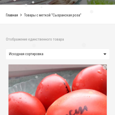
❅
❅
❅
❅
❅
❅
Главная
Товары с меткой “Сызранская роза”
❅
Отображение единственного товара
❅
❅
❅
❅
❅
❅