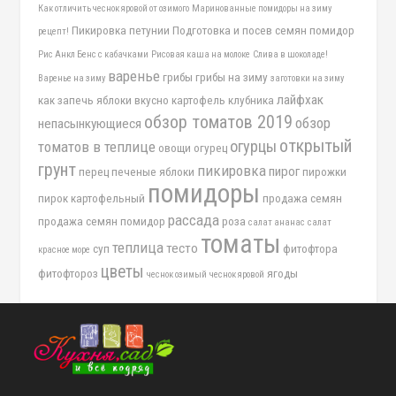
Как отличить чеснок яровой от озимого
Маринованные помидоры на зиму
Пикировка петунии
Подготовка и посев семян помидор
рецепт!
Рис Анкл Бенс с кабачками
Рисовая каша на молоке
Слива в шоколаде!
варенье
грибы
грибы на зиму
Варенье на зиму
заготовки на зиму
лайфхак
как запечь яблоки вкусно
картофель
клубника
обзор томатов 2019
обзор
непасынкующиеся
открытый
огурцы
томатов в теплице
овощи
огурец
грунт
пикировка
пирог
перец
печеные яблоки
пирожки
помидоры
пирок картофельный
продажа семян
рассада
продажа семян помидор
роза
салат ананас
салат
томаты
теплица
тесто
суп
фитофтора
красное море
цветы
фитофтороз
ягоды
чеснок озимый
чеснок яровой