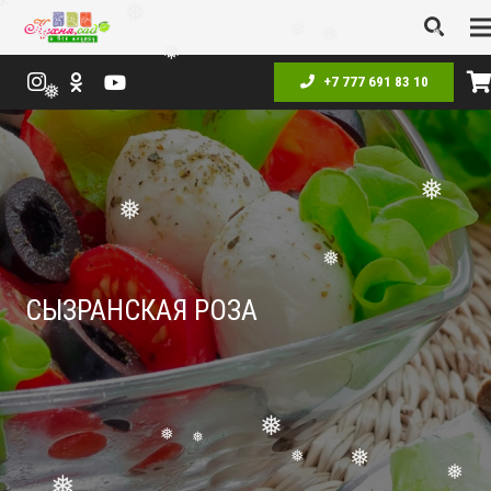
❅
❅
❅
❅
❅
❅
❅
+7 777 691 83 10
❅
❅
❅
❅
СЫЗРАНСКАЯ РОЗА
❅
❅
❅
❅
❅