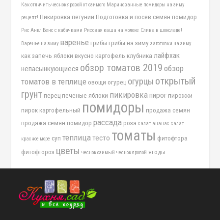
Как отличить чеснок яровой от озимого
Маринованные помидоры на зиму
Пикировка петунии
Подготовка и посев семян помидор
рецепт!
Рис Анкл Бенс с кабачками
Рисовая каша на молоке
Слива в шоколаде!
варенье
грибы
грибы на зиму
Варенье на зиму
заготовки на зиму
лайфхак
как запечь яблоки вкусно
картофель
клубника
обзор томатов 2019
обзор
непасынкующиеся
открытый
огурцы
томатов в теплице
овощи
огурец
грунт
пикировка
пирог
перец
печеные яблоки
пирожки
помидоры
пирок картофельный
продажа семян
рассада
продажа семян помидор
роза
салат ананас
салат
томаты
теплица
тесто
суп
фитофтора
красное море
цветы
фитофтороз
ягоды
чеснок озимый
чеснок яровой