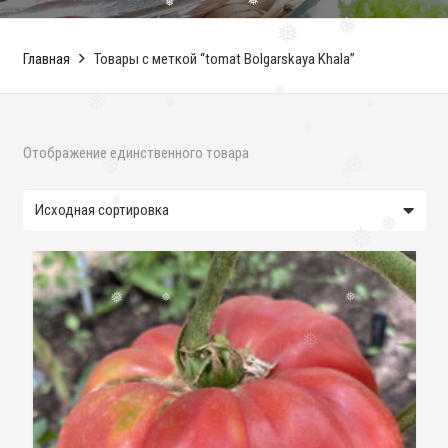
❅
❅
❅
❅
❅
Главная
Товары с меткой “tomat Bolgarskaya Khala”
❅
❅
❅
❅
❅
Отображение единственного товара
❅
❅
❅
❅
❅
❅
❅
❅
❅
❅