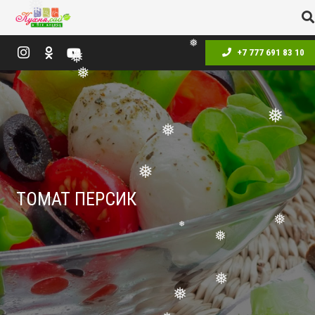
❅
❅
+7 777 691 83 10
❅
❅
❅
❅
❅
❅
ТОМАТ ПЕРСИК
❅
❅
❅
❅
❅