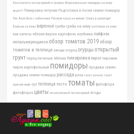
Как отличить чеснок яровой от озимого
Маринованные помидоры на зиму
Пикировка петунии
Подготовка и посев семян помидор
рецепт!
Рис Анкл Бенс с кабачками
Рисовая каша на молоке
Слива в шоколаде!
варенье
грибы
грибы на зиму
Варенье на зиму
заготовки на зиму
лайфхак
как запечь яблоки вкусно
картофель
клубника
обзор томатов 2019
обзор
непасынкующиеся
открытый
огурцы
томатов в теплице
овощи
огурец
грунт
пикировка
пирог
перец
печеные яблоки
пирожки
помидоры
пирок картофельный
продажа семян
рассада
продажа семян помидор
роза
салат ананас
салат
томаты
теплица
тесто
суп
фитофтора
красное море
цветы
фитофтороз
ягоды
чеснок озимый
чеснок яровой