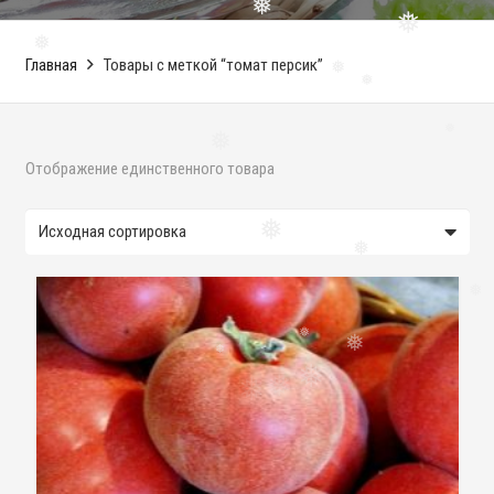
❅
❅
❅
Главная
Товары с меткой “томат персик”
❅
❅
❅
❅
Отображение единственного товара
❅
❅
❅
❅
❅
❅