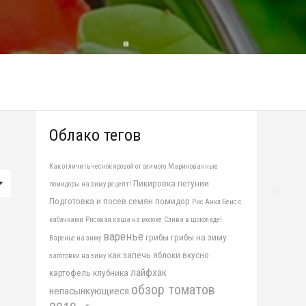
❅
Облако тегов
Как отличить чеснок яровой от озимого
Маринованные
Пикировка петунии
помидоры на зиму рецепт!
Подготовка и посев семян помидор
Рис Анкл Бенс с
❅
кабачками
Рисовая каша на молоке
Слива в шоколаде!
варенье
грибы
грибы на зиму
Варенье на зиму
как запечь яблоки вкусно
заготовки на зиму
лайфхак
картофель
клубника
обзор томатов
непасынкующиеся