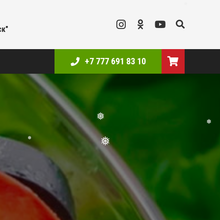
❅
ск"
+7 777 691 83 10
❅
❅
❅
❅