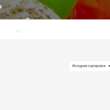
❅
❅
❅
❅
❅