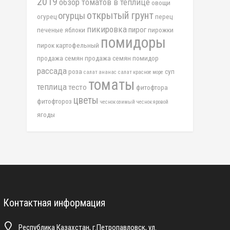
2019
обзор томатов в теплице
овощи
открытый грунт
огурцы
огурец
перец
пикировка
пирог
печеные яблоки
пирожки
помидоры
пирок картофельный
продажа семян
продажа семян помидор
рассада
роза
суп
салат ананас
салат красное море
томаты
теплица
тесто
фитофтора
цветы
фитофтороз
чеснок озимый
чеснок яровой
ягоды
Контактная информация
Республика Казахстан, г.Петропавловск, ул.