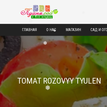
❅
❅
❅
ГЛАВНАЯ
О НАС
МАГАЗИН
САД И ОГ
❅
❅
TOMAT ROZOVYY TYULEN
❅