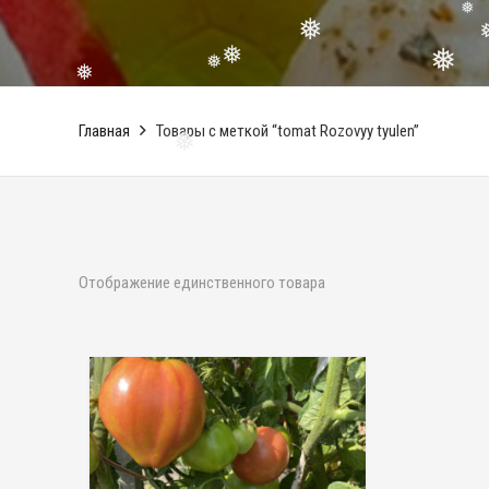
❅
❅
❅
❅
❅
❅
Главная
Товары с меткой “tomat Rozovyy tyulen”
❅
Отображение единственного товара