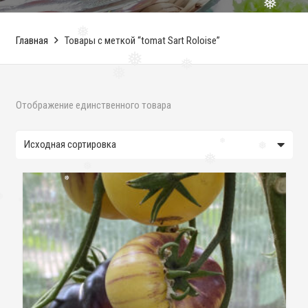
❅
Главная
Товары с меткой “tomat Sart Roloise”
❅
❅
❅
❅
Отображение единственного товара
❅
❅
❅
❅
❅
❅
❅
❅