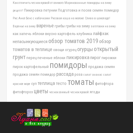
Как отличить чеснок яровой от озимого
Маринованные помидоры на зиму
Пикировка петунии
Подготовка и посев семян помидор
рецепт!
Рис Анкл Бенс с кабачками
Рисовая каша на молоке
Слива в шоколаде!
варенье
грибы
грибы на зиму
Варенье на зиму
заготовки на зиму
лайфхак
как запечь яблоки вкусно
картофель
клубника
обзор томатов 2019
обзор
непасынкующиеся
открытый
огурцы
томатов в теплице
овощи
огурец
грунт
пикировка
пирог
перец
печеные яблоки
пирожки
помидоры
пирок картофельный
продажа семян
рассада
продажа семян помидор
роза
салат ананас
салат
томаты
теплица
тесто
суп
фитофтора
красное море
цветы
фитофтороз
ягоды
чеснок озимый
чеснок яровой