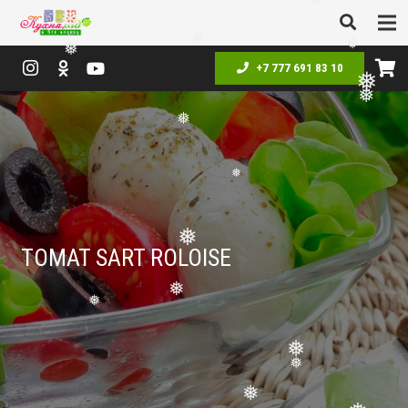
❅
❅
❅
❅
❅
❅
+7 777 691 83 10
❅
❅
❅
❅
❅
TOMAT SART ROLOISE
❅
❅
❅
❅
❅