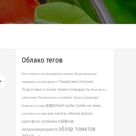
❅
❅
Облако тегов
Как отличить чеснок яровой от озимого
Маринованные
Пикировка петунии
помидоры на зиму рецепт!
Подготовка и посев семян помидор
Рис Анкл Бенс с
кабачками
Рисовая каша на молоке
Слива в шоколаде!
❅
варенье
грибы
грибы на зиму
Варенье на зиму
❅
как запечь яблоки вкусно
заготовки на зиму
лайфхак
картофель
клубника
обзор томатов
непасынкующиеся