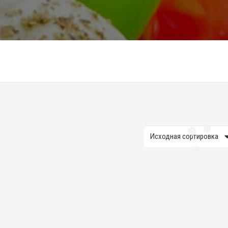
❅
❅
❅