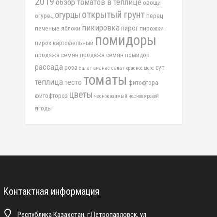
2019
обзор томатов в теплице
овощи
открытый грунт
огурцы
огурец
перец
пикировка
пирог
печеные яблоки
пирожки
помидоры
пирок картофельный
продажа семян
продажа семян помидор
рассада
роза
суп
салат ананас
салат красное море
томаты
теплица
тесто
фитофтора
цветы
фитофтороз
чеснок озимый
чеснок яровой
ягоды
Контактная информация
Республика Казахстан, г.Петропавловск, ул.