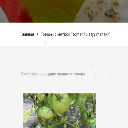
Главная
Товары с меткой “tomat Tolstyy manakh”
❅
❅
❅
❅
Отображение единственного товара
❅
❅