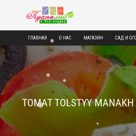
❅
ГЛАВНАЯ
О НАС
МАГАЗИН
САД И ОГ
❅
❅
❅
TOMAT TOLSTYY MANAKH
❅
❅