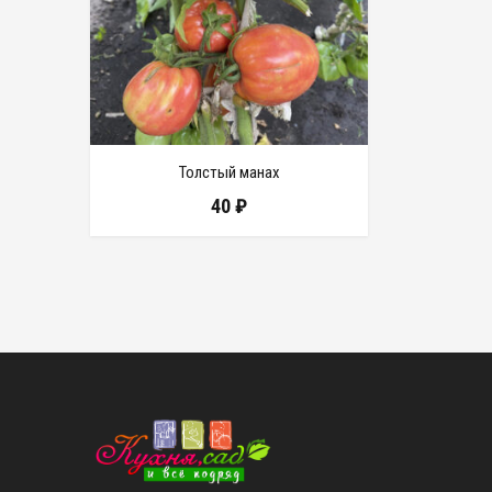
Толстый манах
40
₽