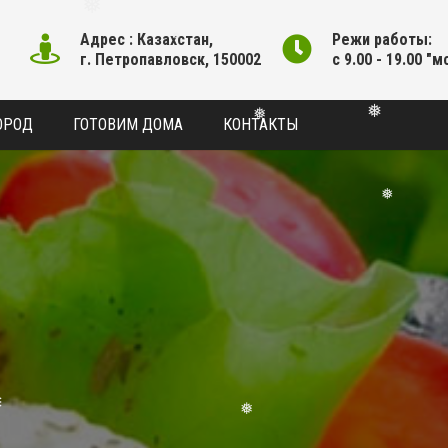
❅
❅
❅
Адрес : Казахстан,
Режи работы:
❅
г. Петропавловск, 150002
с 9.00 - 19.00 "м
❅
ОРОД
ГОТОВИМ ДОМА
КОНТАКТЫ
❅
❅
❅
❅