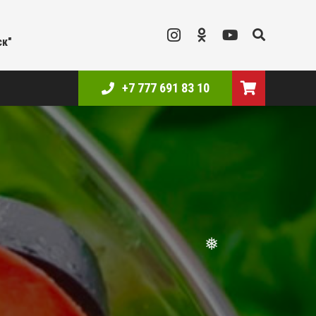
❅
ск"
+7 777 691 83 10
❅