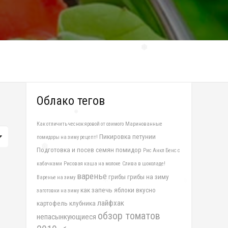
❅
Облако тегов
Как отличить чеснок яровой от озимого
Маринованные
Пикировка петунии
помидоры на зиму рецепт!
❅
Подготовка и посев семян помидор
Рис Анкл Бенс с
❅
кабачками
Рисовая каша на молоке
Слива в шоколаде!
варенье
грибы
грибы на зиму
Варенье на зиму
как запечь яблоки вкусно
заготовки на зиму
лайфхак
картофель
клубника
обзор томатов
непасынкующиеся