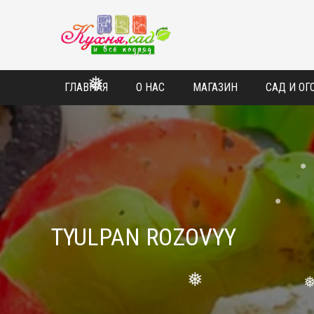
❅
❅
ГЛАВНАЯ
О НАС
МАГАЗИН
САД И ОГ
❅
❅
❅
TYULPAN ROZOVYY
❅
❅