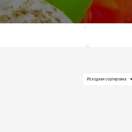
❅
❅
❅