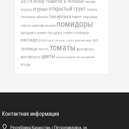
2019
обзор томатов в теплице
овощи
открытый грунт
огурцы
огурец
перец
пикировка
пирог
печеные яблоки
пирожки
помидоры
пирок картофельный
продажа семян
продажа семян помидор
рассада
роза
суп
салат ананас
салат красное море
томаты
теплица
тесто
фитофтора
цветы
фитофтороз
чеснок озимый
чеснок яровой
ягоды
Контактная информация
Республика Казахстан, г.Петропавловск, ул.