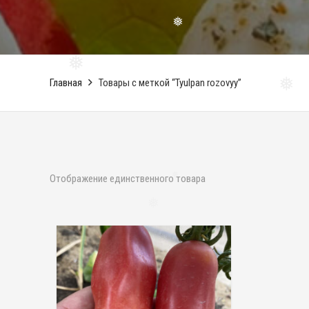
❅
❅
Главная
Товары с меткой “Tyulpan rozovyy”
❅
Отображение единственного товара
❅
❅