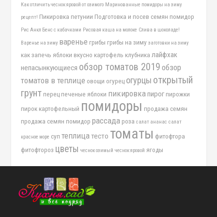
Как отличить чеснок яровой от озимого
Маринованные помидоры на зиму
Пикировка петунии
Подготовка и посев семян помидор
рецепт!
Рис Анкл Бенс с кабачками
Рисовая каша на молоке
Слива в шоколаде!
варенье
грибы
грибы на зиму
Варенье на зиму
заготовки на зиму
лайфхак
как запечь яблоки вкусно
картофель
клубника
обзор томатов 2019
обзор
непасынкующиеся
открытый
огурцы
томатов в теплице
овощи
огурец
грунт
пикировка
пирог
перец
печеные яблоки
пирожки
помидоры
пирок картофельный
продажа семян
рассада
продажа семян помидор
роза
салат ананас
салат
томаты
теплица
тесто
суп
фитофтора
красное море
цветы
фитофтороз
ягоды
чеснок озимый
чеснок яровой