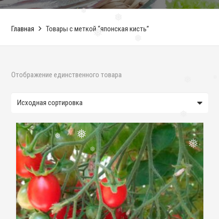
❅
❅
❅
Главная
Товары с меткой “японская кисть”
❅
❅
Отображение единственного товара
❅
❅
❅
❅
❅
❅
❅