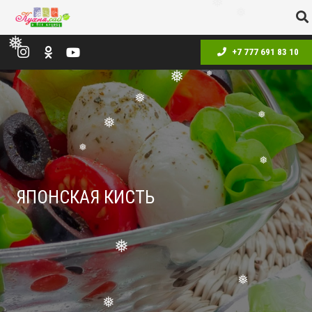
❅
❅
❅
+7 777 691 83 10
❅
❅
❅
❅
❅
❅
❅
❅
ЯПОНСКАЯ КИСТЬ
❅
❅