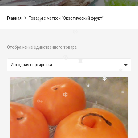
Главная
Товары с меткой “Экзотический фрукт”
❅
❅
Отображение единственного товара
❅
❅
❅
❅
❅
❅
❅
❅
❅
❅
❅