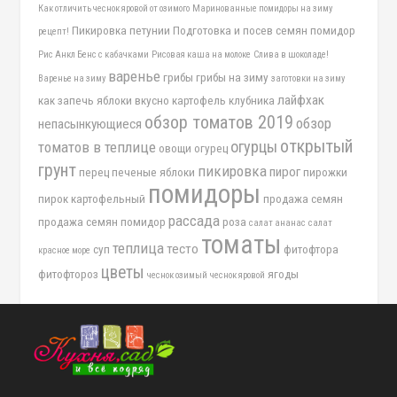
Как отличить чеснок яровой от озимого
Маринованные помидоры на зиму
Пикировка петунии
Подготовка и посев семян помидор
рецепт!
Рис Анкл Бенс с кабачками
Рисовая каша на молоке
Слива в шоколаде!
варенье
грибы
грибы на зиму
Варенье на зиму
заготовки на зиму
лайфхак
как запечь яблоки вкусно
картофель
клубника
обзор томатов 2019
обзор
непасынкующиеся
открытый
огурцы
томатов в теплице
овощи
огурец
грунт
пикировка
пирог
перец
печеные яблоки
пирожки
помидоры
пирок картофельный
продажа семян
рассада
продажа семян помидор
роза
салат ананас
салат
томаты
теплица
тесто
суп
фитофтора
красное море
цветы
фитофтороз
ягоды
чеснок озимый
чеснок яровой