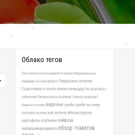
❅
❅
❅
Облако тегов
Как отличить чеснок яровой от озимого
Маринованные
Пикировка петунии
помидоры на зиму рецепт!
Подготовка и посев семян помидор
Рис Анкл Бенс с
❅
кабачками
Рисовая каша на молоке
Слива в шоколаде!
варенье
грибы
грибы на зиму
❅
Варенье на зиму
как запечь яблоки вкусно
заготовки на зиму
лайфхак
картофель
клубника
обзор томатов
непасынкующиеся