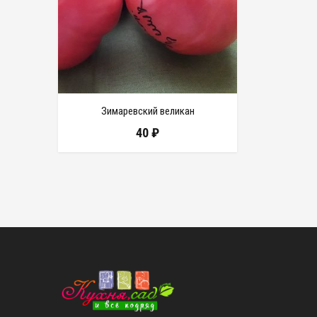
Зимаревский великан
40
₽