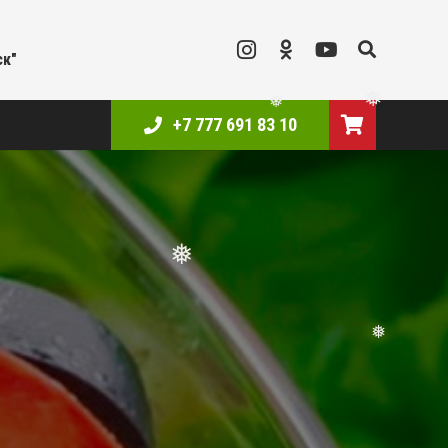
❅
ск"
+7 777 691 83 10
❅
❅
❅
❅