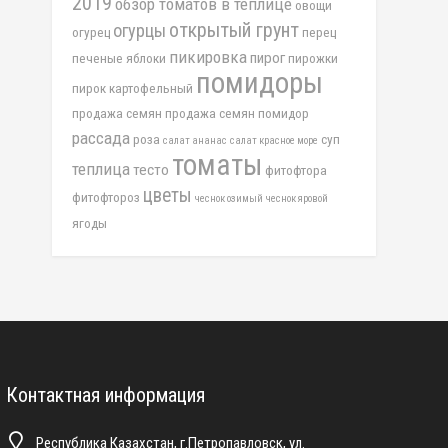
2019
обзор томатов в теплице
овощи
открытый грунт
огурцы
огурец
перец
пикировка
пирог
печеные яблоки
пирожки
помидоры
пирок картофельный
продажа семян
продажа семян помидор
рассада
роза
суп
салат ананас
салат красное море
томаты
теплица
тесто
фитофтора
цветы
фитофтороз
чеснок озимый
чеснок яровой
ягоды
Контактная информация
Республика Казахстан, г.Петропавловск, ул.