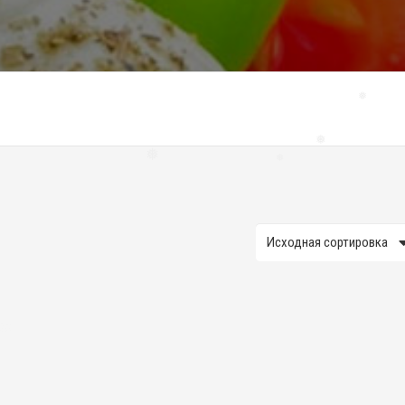
❅
❅
❅
❅