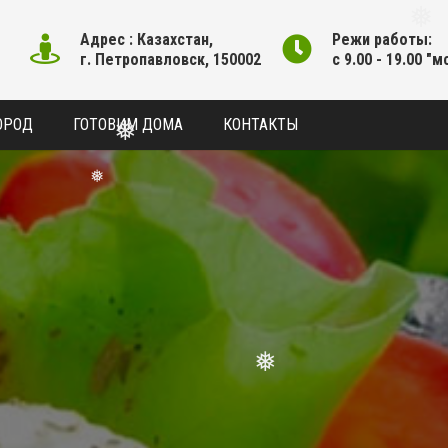
❅
❅
Адрес : Казахстан,
Режи работы:
❅
г. Петропавловск, 150002
с 9.00 - 19.00 "м
ОРОД
ГОТОВИМ ДОМА
КОНТАКТЫ
❅
❅
❅