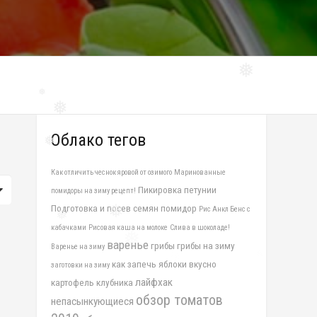
❅
❅
❅
Облако тегов
❅
Как отличить чеснок яровой от озимого
Маринованные
Пикировка петунии
помидоры на зиму рецепт!
Подготовка и посев семян помидор
Рис Анкл Бенс с
❅
кабачками
Рисовая каша на молоке
Слива в шоколаде!
❅
варенье
грибы
грибы на зиму
Варенье на зиму
❅
как запечь яблоки вкусно
заготовки на зиму
лайфхак
картофель
клубника
обзор томатов
непасынкующиеся