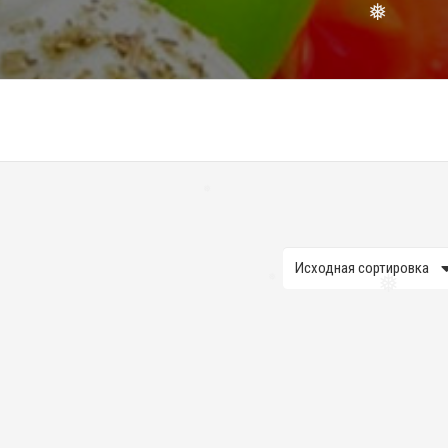
❅
❅
❅
❅