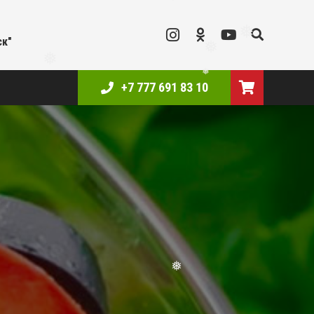
❅
❅
ск"
❅
❅
❅
+7 777 691 83 10
❅
❅