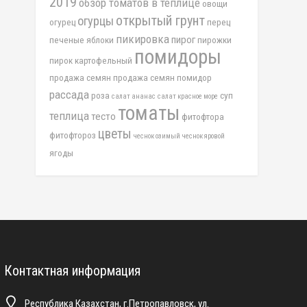
2019
обзор томатов в теплице
овощи
открытый грунт
огурцы
огурец
перец
пикировка
пирог
печеные яблоки
пирожки
помидоры
пирок картофельный
продажа семян
продажа семян помидор
рассада
роза
суп
салат ананас
салат красное море
томаты
теплица
тесто
фитофтора
цветы
фитофтороз
чеснок озимый
чеснок яровой
ягоды
Контактная информация
Республика Казахстан, г.Петропавловск, ул.