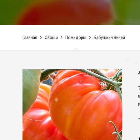
❅
❅
Главная
Овощи
Помидоры
Бабушкин Виней
❅
❅
❅
❅
❅