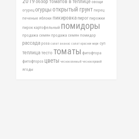
2019
обзор томатов в теплице
овощи
открытый грунт
огурцы
огурец
перец
пикировка
пирог
печеные яблоки
пирожки
помидоры
пирок картофельный
продажа семян
продажа семян помидор
рассада
роза
суп
салат ананас
салат красное море
томаты
теплица
тесто
фитофтора
цветы
фитофтороз
чеснок озимый
чеснок яровой
ягоды