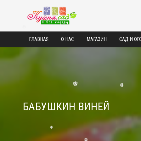
❅
❅
ГЛАВНАЯ
О НАС
МАГАЗИН
САД И ОГ
❅
❅
❅
БАБУШКИН ВИНЕЙ
❅