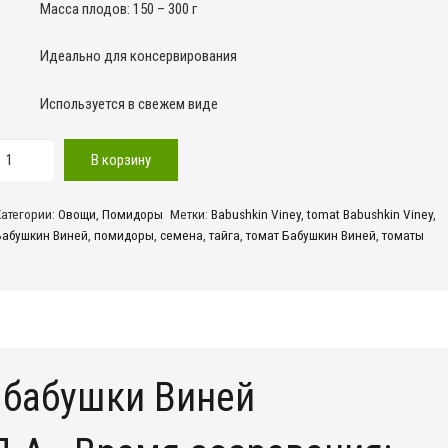
Масса плодов: 150 – 300 г
Идеально для консервирования
Используется в свежем виде
оличество
В корзину
овара
Бабушкин
Категории:
Овощи
,
Помидоры
Метки:
Babushkin Viney
,
tomat Babushkin Viney
,
иней
Бабушкин Виней
,
помидоры
,
семена
,
тайга
,
томат Бабушкин Виней
,
томаты
 бабушки Виней