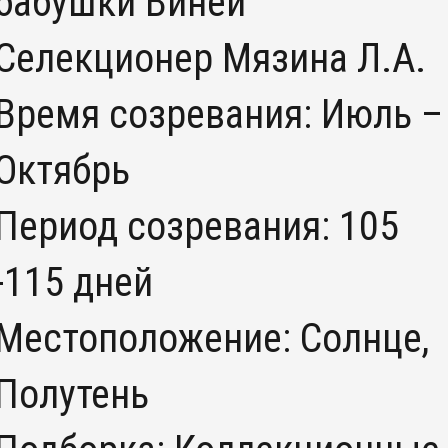
бабушки Виней
Селекционер Мязина Л.А.
Время созревания: Июль –
Октябрь
Период созревания: 105
-115 дней
Местоположение: Солнце,
Полутень