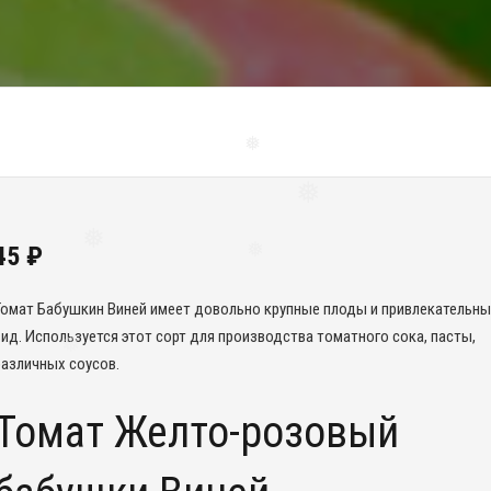
❅
❅
❅
❅
45
₽
❅
Томат Бабушкин Виней имеет довольно крупные плоды и привлекательны
❅
вид. Используется этот сорт для производства томатного сока, пасты,
различных соусов.
❅
Томат Желто-розовый