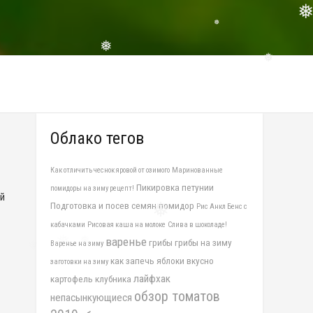
❅
❅
❅
❅
Облако тегов
Как отличить чеснок яровой от озимого
Маринованные
Пикировка петунии
помидоры на зиму рецепт!
й
Подготовка и посев семян помидор
Рис Анкл Бенс с
кабачками
Рисовая каша на молоке
Слива в шоколаде!
варенье
грибы
грибы на зиму
Варенье на зиму
как запечь яблоки вкусно
заготовки на зиму
лайфхак
картофель
клубника
обзор томатов
непасынкующиеся