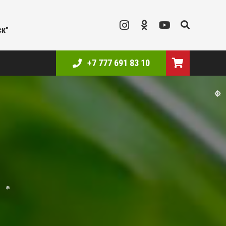
ск"
+7 777 691 83 10
❅