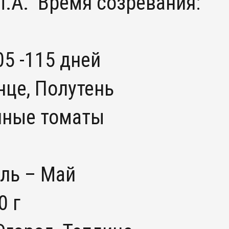
.А. Время созревания:
05 -115 дней
це, Полутень
нные томаты
ль – Май
0 г