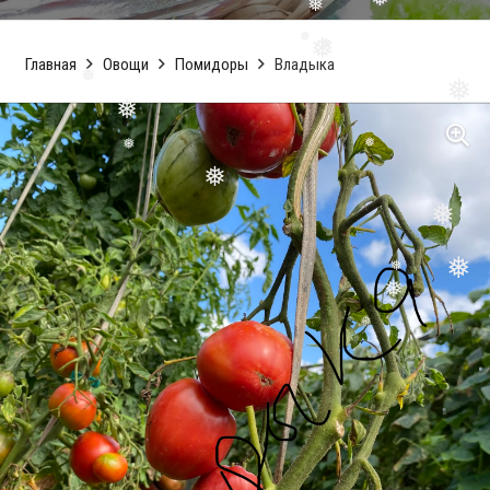
❅
❅
❅
❅
❅
Главная
Овощи
Помидоры
Владыка
❅
❅
❅
❅
❅
❅
❅
❅
❅
❅
❅
❅
❅
❅