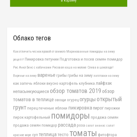
В корзину
Облако тегов
Как отличить чеснок яровой от озимого
Маринованные помидоры на зиму
Пикировка петунии
Подготовка и посев семян помидор
рецепт!
Рис Анкл Бенс с кабачками
Рисовая каша на молоке
Слива в шоколаде!
варенье
грибы
грибы на зиму
Варенье на зиму
заготовки на зиму
лайфхак
как запечь яблоки вкусно
картофель
клубника
обзор томатов 2019
обзор
непасынкующиеся
открытый
огурцы
томатов в теплице
овощи
огурец
грунт
пикировка
пирог
перец
печеные яблоки
пирожки
помидоры
пирок картофельный
продажа семян
рассада
продажа семян помидор
роза
салат ананас
салат
томаты
теплица
тесто
суп
фитофтора
красное море