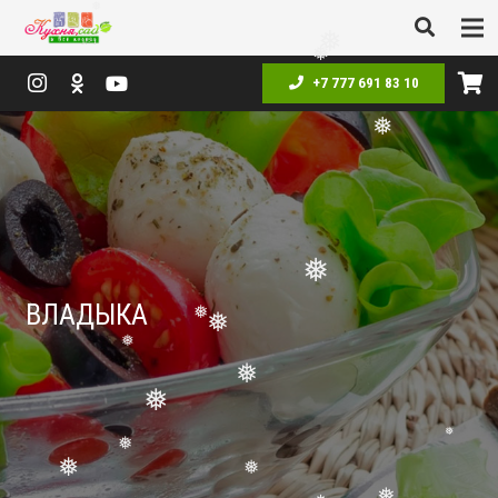
❅
❅
+7 777 691 83 10
❅
❅
❅
ВЛАДЫКА
❅
❅
❅
❅
❅
❅