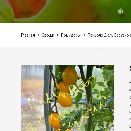
❅
❅
Главная
Овощи
Помидоры
Пеньоло Дель Везувио
❅
❅