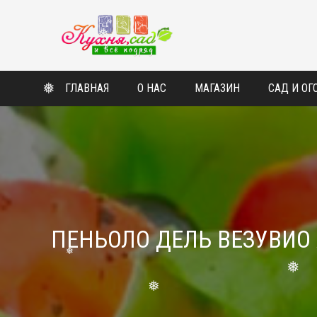
❅
❅
ГЛАВНАЯ
О НАС
МАГАЗИН
САД И ОГ
❅
ПЕНЬОЛО ДЕЛЬ ВЕЗУВИО
❅
❅