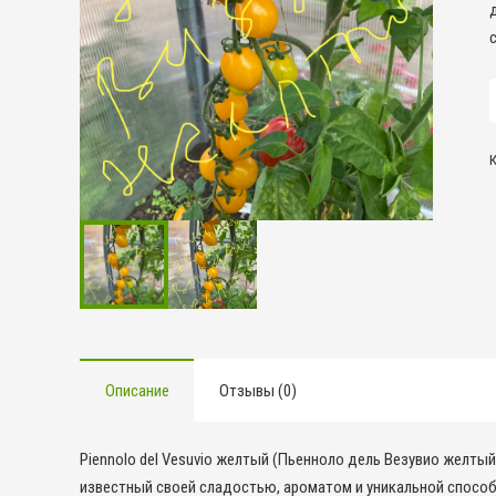
К
т
В
Описание
Отзывы (0)
Piennolo del Vesuvio желтый (Пьенноло дель Везувио желты
известный своей сладостью, ароматом и уникальной способ