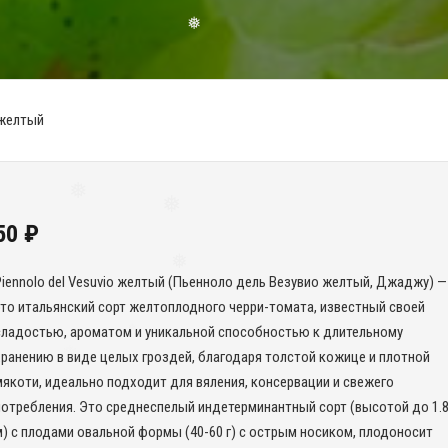
❅
 желтый
50
₽
❅
❅
Piennolo del Vesuvio желтый (Пьенноло дель Везувио желтый, Джаджу) —
❅
это итальянский сорт желтоплодного черри-томата, известный своей
сладостью, ароматом и уникальной способностью к длительному
хранению в виде целых гроздей, благодаря толстой кожице и плотной
мякоти, идеально подходит для вяления, консервации и свежего
потребления. Это среднеспелый индетерминантный сорт (высотой до 1.8
м) с плодами овальной формы (40-60 г) с острым носиком, плодоносит