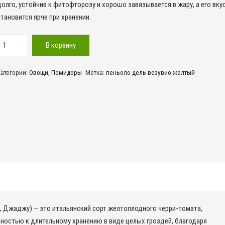
долго, устойчив к фитофторозу и хорошо завязывается в жару, а его вку
становится ярче при хранении.
оличество
В корзину
овара
Пеньоло
Категории:
Овощи
,
Помидоры
Метка:
пеньоло дель везувио желтый
Дель
езувио
желтый
й, Джаджу) — это итальянский сорт желтоплодного черри-томата,
ностью к длительному хранению в виде целых гроздей, благодаря