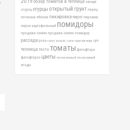
2019
обзор томатов в теплице
овощи
с
открытый грунт
огурцы
огурец
перец
пикировка
пирог
печеные яблоки
пирожки
помидоры
пирок картофельный
продажа семян
продажа семян помидор
рассада
роза
суп
салат ананас
салат красное море
томаты
теплица
тесто
фитофтора
цветы
фитофтороз
чеснок озимый
чеснок яровой
ягоды