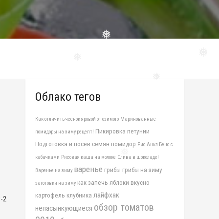
❅
❅
❅
❅
❅
Облако тегов
Как отличить чеснок яровой от озимого
Маринованные
Пикировка петунии
помидоры на зиму рецепт!
Подготовка и посев семян помидор
Рис Анкл Бенс с
кабачками
Рисовая каша на молоке
Слива в шоколаде!
варенье
грибы
грибы на зиму
Варенье на зиму
❅
как запечь яблоки вкусно
заготовки на зиму
лайфхак
картофель
клубника
-2
обзор томатов
непасынкующиеся