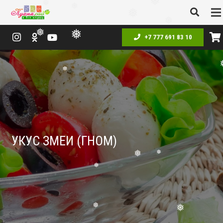
❅
❅
❅
❅
❅
+7 777 691 83 10
❅
❅
❅
❅
❅
УКУС ЗМЕИ (ГНОМ)
❅
❅
❅