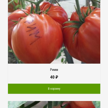
Римм
40
₽
В корзину