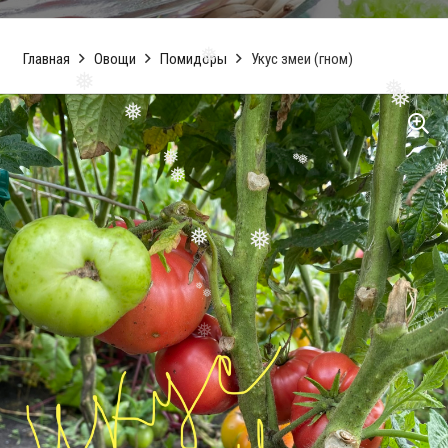
❅
❅
Главная
Овощи
Помидоры
Укус змеи (гном)
❅
❅
❅
❅
❅
❅
❅
❅
❅
❅
❅
❅
❅
❅