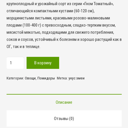
крупноплодный и урожайный сорт из серии «Гном Томатный»,
отличающийся компактными кустами (60-120 см),
морщинистыми листьями, красивыми розово-малиновыми
плодами (100-400 г) с превосходным, сладко-терпким вкусом,
мясистой мякотью, подходящими для свежего потребления,
соков и соусов, устойчивый к болезням и хорошо растущий как в
ОГ, так и в теплице.
Количество
В корзину
товара
Укус
Категории:
Овощи
,
Помидоры
Метка:
укус змеи
змеи
(гном)
Описание
Отзывы (0)