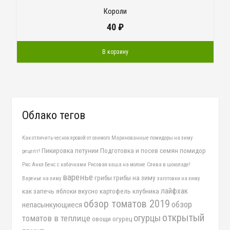
Короли
40
₽
В корзину
Облако тегов
Как отличить чеснок яровой от озимого
Маринованные помидоры на зиму
Пикировка петунии
Подготовка и посев семян помидор
рецепт!
Рис Анкл Бенс с кабачками
Рисовая каша на молоке
Слива в шоколаде!
варенье
грибы
грибы на зиму
Варенье на зиму
заготовки на зиму
лайфхак
как запечь яблоки вкусно
картофель
клубника
обзор томатов 2019
обзор
непасынкующиеся
открытый
огурцы
томатов в теплице
овощи
огурец