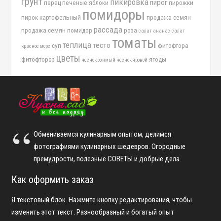
грунт
пикировка
пирог
перец
печеные яблоки
пирожки
помидоры
пирок картофельный
продажа семян
рассада
продажа семян помидор
роза
салат ананас
салат
томаты
теплица
тесто
суп
фитофтора
красное море
цветы
фитофтороз
ягоды
чеснок озимый
чеснок яровой
Обмениваемся кулинарным опытом, делимся
фотографиями кулинарных шедевров. Огородные
премудрости, полезные СОВЕТЫ и добрые дела.
Как оформить заказ
Я текстовый блок. Нажмите кнопку редактирования, чтобы
изменить этот текст. Разнообразный и богатый опыт