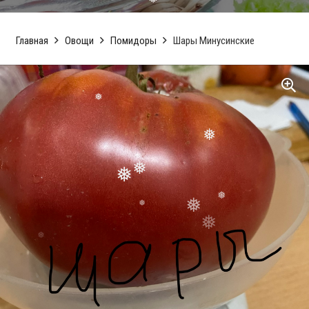
❅
❅
❅
❅
❅
Главная
Овощи
Помидоры
Шары Минусинские
❅
❅
❅
❅
❅
❅
❅
❅