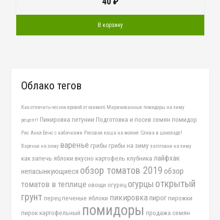
40
₽
В корзину
Облако тегов
Как отличить чеснок яровой от озимого
Маринованные помидоры на зиму
Пикировка петунии
Подготовка и посев семян помидор
рецепт!
Рис Анкл Бенс с кабачками
Рисовая каша на молоке
Слива в шоколаде!
варенье
грибы
грибы на зиму
Варенье на зиму
заготовки на зиму
лайфхак
как запечь яблоки вкусно
картофель
клубника
обзор томатов 2019
обзор
непасынкующиеся
открытый
огурцы
томатов в теплице
овощи
огурец
грунт
пикировка
пирог
перец
печеные яблоки
пирожки
помидоры
пирок картофельный
продажа семян