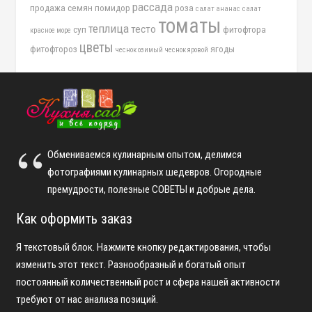
рассада
продажа семян помидор
роза
салат ананас
салат
томаты
теплица
тесто
суп
фитофтора
красное море
цветы
фитофтороз
ягоды
чеснок озимый
чеснок яровой
Обмениваемся кулинарным опытом, делимся
фотографиями кулинарных шедевров. Огородные
премудрости, полезные СОВЕТЫ и добрые дела.
Как оформить заказ
Я текстовый блок. Нажмите кнопку редактирования, чтобы
изменить этот текст. Разнообразный и богатый опыт
постоянный количественный рост и сфера нашей активности
требуют от нас анализа позиций.