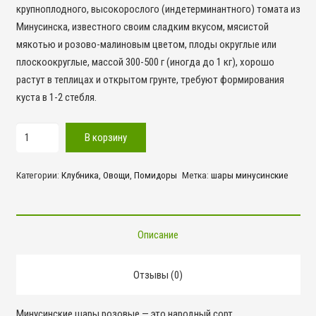
крупноплодного, высокорослого (индетерминантного) томата из
Минусинска, известного своим сладким вкусом, мясистой
мякотью и розово-малиновым цветом, плоды округлые или
плоскоокруглые, массой 300-500 г (иногда до 1 кг), хорошо
растут в теплицах и открытом грунте, требуют формирования
куста в 1-2 стебля.
Количество
В корзину
товара
Шары
Категории:
Клубника
,
Овощи
,
Помидоры
Метка:
шары минусинские
Минусинские
Описание
Отзывы (0)
Минусинские шары розовые — это народный сорт