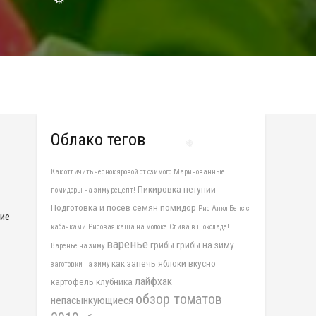
❅
❅
❅
Облако тегов
❅
Как отличить чеснок яровой от озимого
Маринованные
Пикировка петунии
помидоры на зиму рецепт!
Подготовка и посев семян помидор
Рис Анкл Бенс с
ние
кабачками
Рисовая каша на молоке
Слива в шоколаде!
варенье
грибы
грибы на зиму
Варенье на зиму
как запечь яблоки вкусно
заготовки на зиму
лайфхак
картофель
клубника
обзор томатов
непасынкующиеся