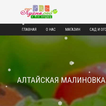
❅
ГЛАВНАЯ
О НАС
МАГАЗИН
САД И ОГ
❅
❅
❅
АЛТАЙСКАЯ МАЛИНОВКА
❅
❅
❅
❅