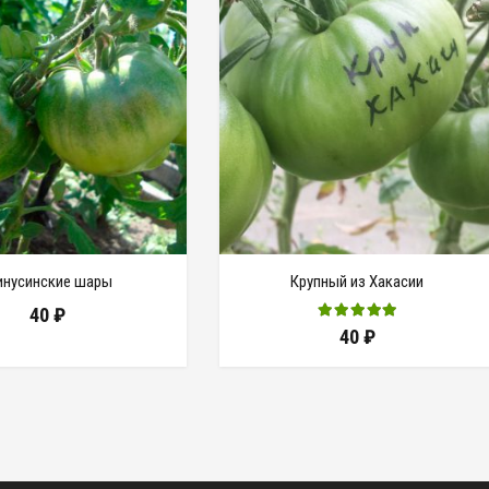
нусинские шары
Крупный из Хакасии
40
₽
40
₽