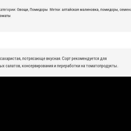
лтайская
Категории:
Овощи
,
Помидоры
Метки:
алтайская малиновка
,
помидоры
,
семен
Малиновка
томаты
 сахаристая, потрясающе вкусная. Сорт рекомендуется для
ых салатов, консервирования и переработки на томатопродукты.