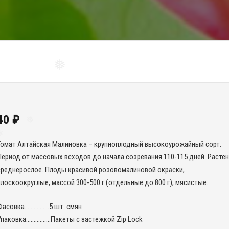
❅
❅
40
₽
❅
Томат Алтайская Малиновка – крупноплодный высокоурожайный сорт.
❅
Период от массовых всходов до начала созревания 110-115 дней. Расте
среднерослое. Плоды красивой розовомалиновой окраски,
❅
плоскоокруглые, массой 300-500 г (отдельные до 800 г), мясистые.
Фасовка…………….5 шт. смян
Упаковка…………….Пакеты с застежкой Zip Lock