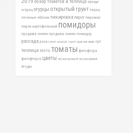
2019
обзор томатов в теплице
овощи
открытый грунт
огурцы
огурец
перец
пикировка
пирог
печеные яблоки
пирожки
помидоры
пирок картофельный
продажа семян
продажа семян помидор
рассада
роза
суп
салат ананас
салат красное море
томаты
теплица
тесто
фитофтора
цветы
фитофтороз
чеснок озимый
чеснок яровой
ягоды