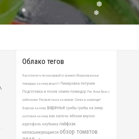
❅
❅
❅
❅
Облако тегов
Как отличить чеснок яровой от озимого
Маринованные
Пикировка петунии
помидоры на зиму рецепт!
,
Подготовка и посев семян помидор
Рис Анкл Бенс с
кабачками
Рисовая каша на молоке
Слива в шоколаде!
варенье
грибы
грибы на зиму
Варенье на зиму
как запечь яблоки вкусно
заготовки на зиму
лайфхак
картофель
клубника
обзор томатов
непасынкующиеся