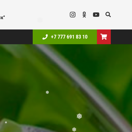
ск"
❅
+7 777 691 83 10
❅
❅
❅