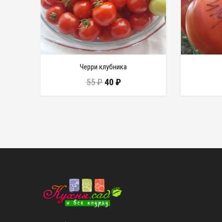
Черри клубника
55
₽
40
₽