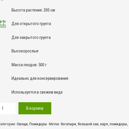
Высота растения: 200 см
Для открытого грунта
Для закрытого грунта
Высокорослые
Масса плодов: 500 г
Идеально для консервирования
Используется в свежем виде
оличество
В корзину
овара
Большой
Категории:
Овощи
,
Помидоры
Метки:
богатыри
,
большой зак
,
карл
,
помидоры
,
ак