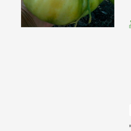
К
т
З