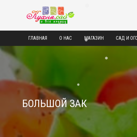
❅
❅
ГЛАВНАЯ
О НАС
МАГАЗИН
САД И ОГ
❅
❅
❅
БОЛЬШОЙ ЗАК