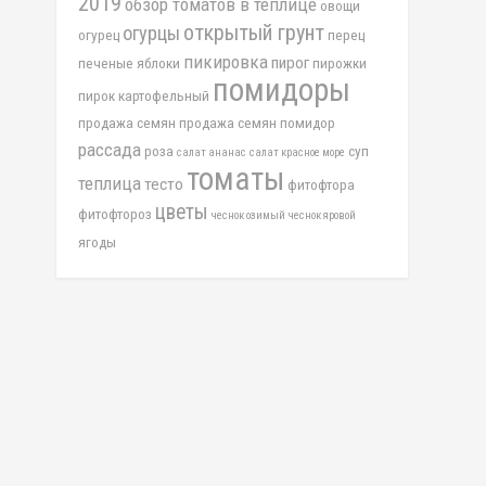
2019
обзор томатов в теплице
овощи
открытый грунт
огурцы
огурец
перец
пикировка
пирог
печеные яблоки
пирожки
помидоры
пирок картофельный
продажа семян
продажа семян помидор
рассада
роза
суп
салат ананас
салат красное море
томаты
теплица
тесто
фитофтора
цветы
фитофтороз
чеснок озимый
чеснок яровой
ягоды