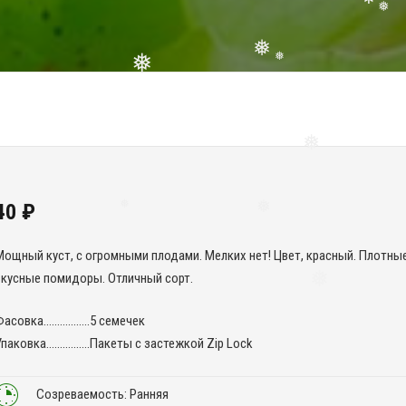
❅
❅
❅
❅
❅
❅
❅
❅
40
₽
❅
❅
Мощный куст, с огромными плодами. Мелких нет! Цвет, красный. Плотные
вкусные помидоры. Отличный сорт.
❅
Фасовка……………..5 семечек
Упаковка…………….Пакеты с застежкой Zip Lock
Созреваемость: Ранняя