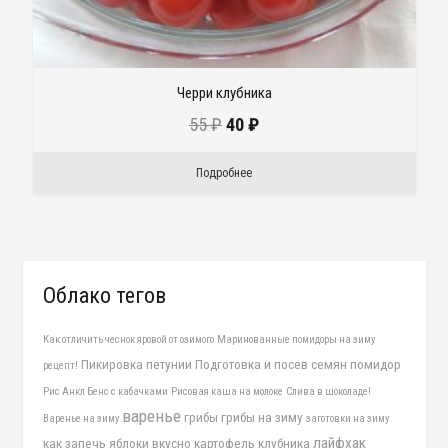
Черри клубника
55
₽
40
₽
Подробнее
Облако тегов
Как отличить чеснок яровой от озимого
Маринованные помидоры на зиму
Пикировка петунии
Подготовка и посев семян помидор
рецепт!
Рис Анкл Бенс с кабачками
Рисовая каша на молоке
Слива в шоколаде!
варенье
грибы
грибы на зиму
Варенье на зиму
заготовки на зиму
лайфхак
как запечь яблоки вкусно
картофель
клубника