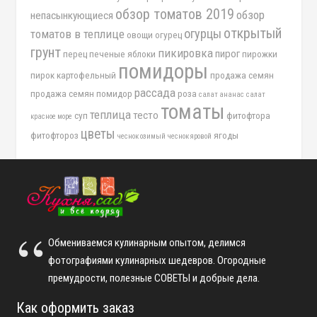
обзор томатов 2019
обзор
непасынкующиеся
открытый
огурцы
томатов в теплице
овощи
огурец
грунт
пикировка
пирог
перец
печеные яблоки
пирожки
помидоры
пирок картофельный
продажа семян
рассада
продажа семян помидор
роза
салат ананас
салат
томаты
теплица
тесто
суп
фитофтора
красное море
цветы
фитофтороз
ягоды
чеснок озимый
чеснок яровой
Обмениваемся кулинарным опытом, делимся
фотографиями кулинарных шедевров. Огородные
премудрости, полезные СОВЕТЫ и добрые дела.
Как оформить заказ