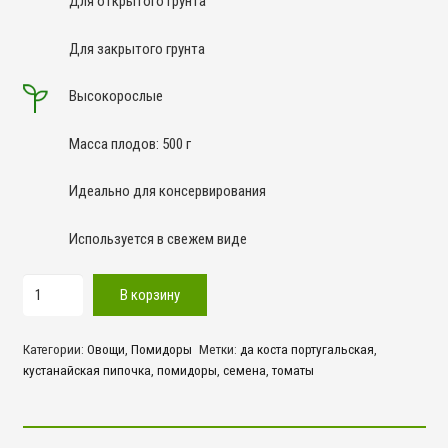
Для открытого грунта
Для закрытого грунта
Высокорослые
Масса плодов: 500 г
Идеально для консервирования
Используется в свежем виде
Количество
В корзину
товара
Да
Категории:
Овощи
,
Помидоры
Метки:
да коста португальская
,
Коста
кустанайская пипочка
,
помидоры
,
семена
,
томаты
Португальская