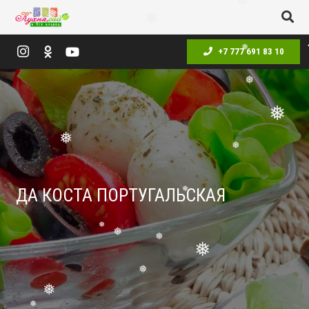
❅
❅
❅
❅
+7 777 691 83 10
❅
❅
❅
❅
❅
❅
ДА КОСТА ПОРТУГАЛЬСКАЯ
❅
❅
❅
❅
❅
❅
❅