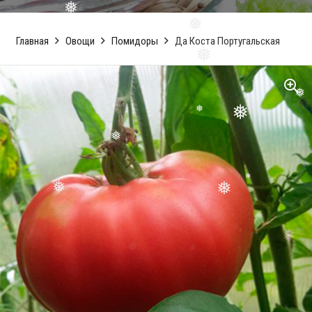
❅
❅
❅
Главная
Овощи
Помидоры
Да Коста Португальская
❅
❅
❅
❅
❅
❅
❅
❅
❅