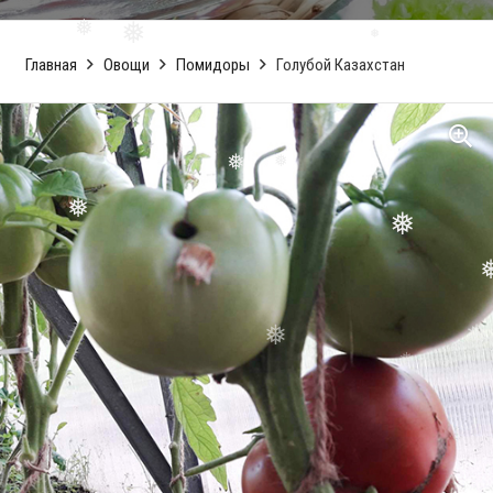
Главная
Овощи
Помидоры
Голубой Казахстан
❅
❅
❅
❅
❅
❅
❅
❅
❅
❅