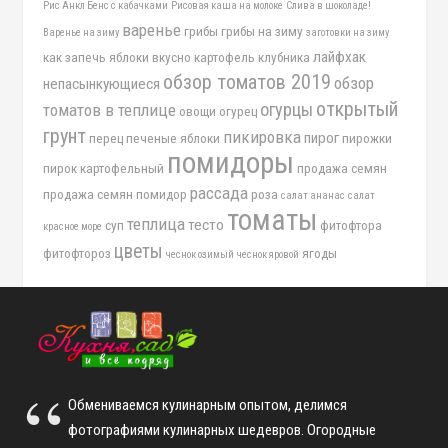
Рис Анкл Бенс с кабачками
Рисовая каша на молоке
Слива в шоколаде!
варенье
грибы
грибы на зиму
Варенье на зиму
заготовки на зиму
лайфхак
как запечь яблоки вкусно
картофель
клубника
обзор томатов 2019
обзор
непасынкующиеся
открытый
огурцы
томатов в теплице
овощи
огурец
грунт
пикировка
пирог
перец
печеные яблоки
пирожки
помидоры
пирок картофельный
продажа семян
рассада
продажа семян помидор
роза
салат ананас
салат
томаты
теплица
тесто
суп
фитофтора
красное море
цветы
фитофтороз
ягоды
чеснок озимый
чеснок яровой
Обмениваемся кулинарным опытом, делимся
фотографиями кулинарных шедевров. Огородные