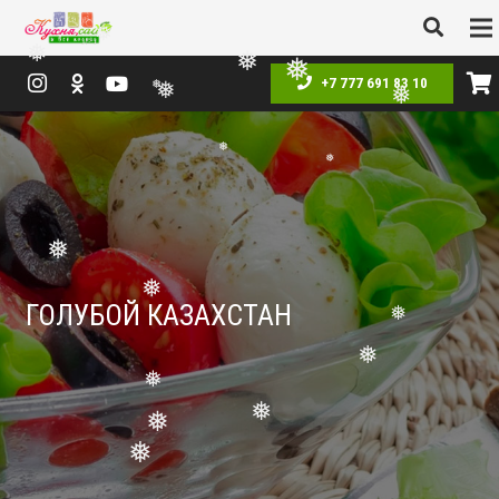
❅
+7 777 691 83 10
❅
❅
❅
❅
❅
❅
❅
❅
❅
❅
ГОЛУБОЙ КАЗАХСТАН
❅
❅
❅
❅
❅
❅
❅