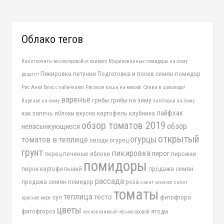
Облако тегов
Как отличить чеснок яровой от озимого
Маринованные помидоры на зиму
Пикировка петунии
Подготовка и посев семян помидор
рецепт!
Рис Анкл Бенс с кабачками
Рисовая каша на молоке
Слива в шоколаде!
варенье
грибы
грибы на зиму
Варенье на зиму
заготовки на зиму
лайфхак
как запечь яблоки вкусно
картофель
клубника
обзор томатов 2019
обзор
непасынкующиеся
открытый
огурцы
томатов в теплице
овощи
огурец
грунт
пикировка
пирог
перец
печеные яблоки
пирожки
помидоры
пирок картофельный
продажа семян
рассада
продажа семян помидор
роза
салат ананас
салат
томаты
теплица
тесто
суп
фитофтора
красное море
цветы
фитофтороз
ягоды
чеснок озимый
чеснок яровой