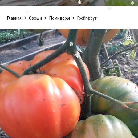
❅
❅
❅
❅
❅
❅
Главная
Овощи
Помидоры
Грейпфрут
❅
❅
❅
❅
❅
❅
❅
❅