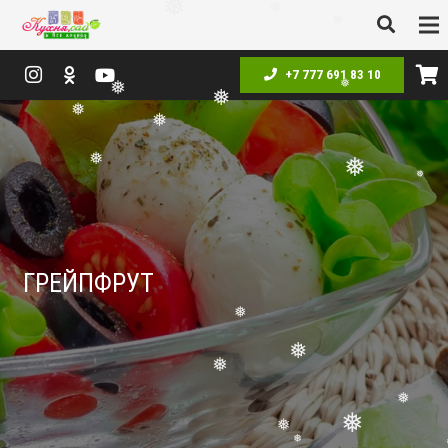
❅
❅
❅
❅
+7 777 691 83 10
❅
❅
❅
❅
❅
❅
❅
❅
ГРЕЙПФРУТ
❅
❅
❅