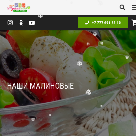
❅
❅
❅
❅
❅
❅
❅
❅
+7 777 691 83 10
❅
❅
❅
❅
❅
❅
НАШИ МАЛИНОВЫЕ
❅
❅
❅
❅