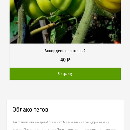
Аккордеон оранжевый
40
₽
В корзину
Облако тегов
Как отличить чеснок яровой от озимого
Маринованные помидоры на зиму
Пикировка петунии
Подготовка и посев семян помидор
рецепт!