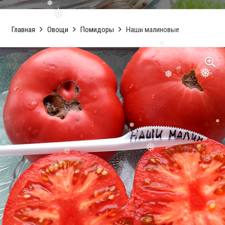
❅
Главная
❅
Овощи
Помидоры
Наши малиновые
❅
❅
❅
❅
❅
❅
❅
❅
❅