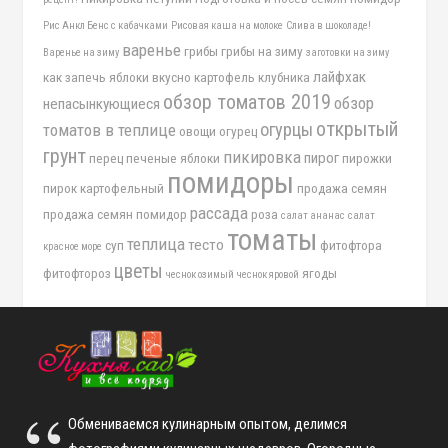
Рис Анкл Бенс с кабачками
Рисовая каша на молоке
Слива в шоколаде!
варенье
грибы
грибы на зиму
Варенье на зиму
заготовки на зиму
лайфхак
как запечь яблоки вкусно
картофель
клубника
обзор томатов 2019
обзор
непасынкующиеся
открытый
огурцы
томатов в теплице
овощи
огурец
грунт
пикировка
пирог
перец
печеные яблоки
пирожки
помидоры
пирок картофельный
продажа семян
рассада
продажа семян помидор
роза
салат ананас
салат
томаты
теплица
тесто
суп
фитофтора
красное море
цветы
фитофтороз
ягоды
чеснок озимый
чеснок яровой
Обмениваемся кулинарным опытом, делимся