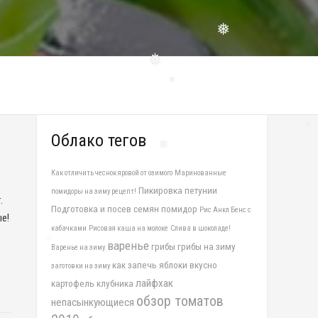
❅
❅
❅
❅
Облако тегов
❅
Как отличить чеснок яровой от озимого
Маринованные
❅
Пикировка петунии
помидоры на зиму рецепт!
.
Подготовка и посев семян помидор
Рис Анкл Бенс с
е!
кабачками
Рисовая каша на молоке
Слива в шоколаде!
варенье
грибы
грибы на зиму
Варенье на зиму
как запечь яблоки вкусно
заготовки на зиму
лайфхак
картофель
клубника
обзор томатов
непасынкующиеся