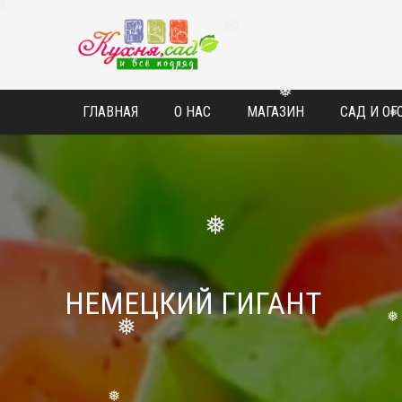
❅
❅
ГЛАВНАЯ
О НАС
МАГАЗИН
САД И ОГ
❅
❅
НЕМЕЦКИЙ ГИГАНТ
❅
❅