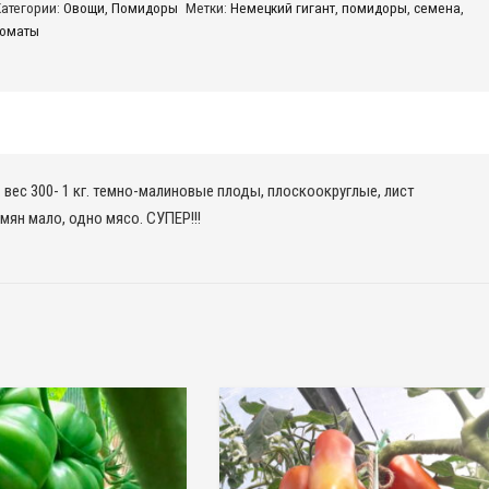
Категории:
Овощи
,
Помидоры
Метки:
Немецкий гигант
,
помидоры
,
семена
,
игант
томаты
. вес 300- 1 кг. темно-малиновые плоды, плоскоокруглые, лист
ян мало, одно мясо. СУПЕР!!!