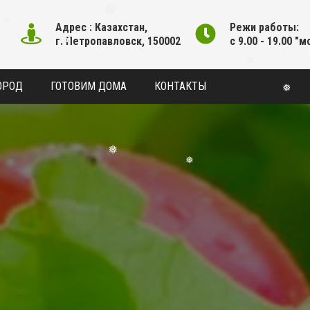
Адрес : Казахстан,
Режи работы:
г. Петропавловск, 150002
с 9.00 - 19.00 "м
❅
❅
❅
❅
ОРОД
ГОТОВИМ ДОМА
КОНТАКТЫ
❅
❅
❅
❅