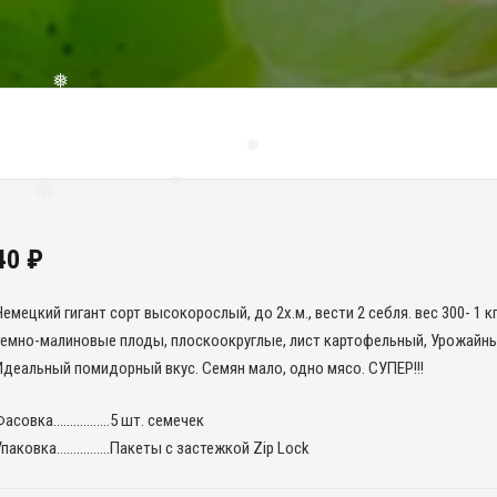
❅
❅
❅
❅
40
₽
емецкий гигант сорт высокорослый, до 2х.м., вести 2 себля. вес 300- 1 кг
темно-малиновые плоды, плоскоокруглые, лист картофельный, Урожайны
Идеальный помидорный вкус. Семян мало, одно мясо. СУПЕР!!!
❅
Фасовка……………..5 шт. семечек
Упаковка…………….Пакеты с застежкой Zip Lock