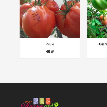
Римм
Амер
40
₽