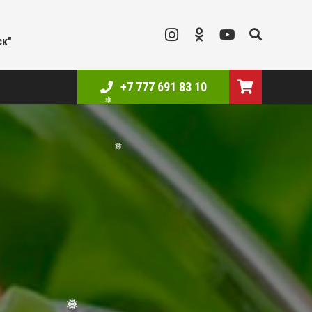
ск"
+7 777 691 83 10
❅
❅