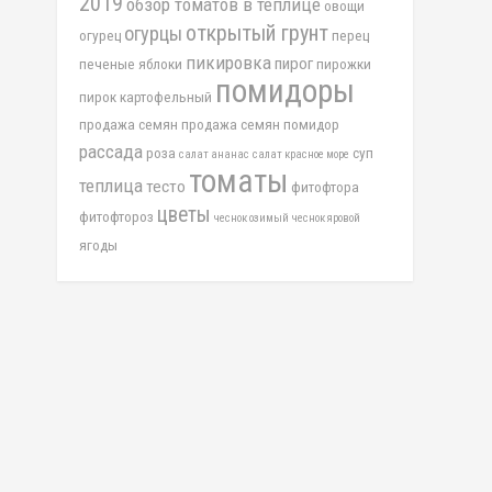
2019
обзор томатов в теплице
овощи
открытый грунт
огурцы
огурец
перец
пикировка
пирог
печеные яблоки
пирожки
помидоры
пирок картофельный
продажа семян
продажа семян помидор
рассада
роза
суп
салат ананас
салат красное море
томаты
теплица
тесто
фитофтора
цветы
фитофтороз
чеснок озимый
чеснок яровой
ягоды