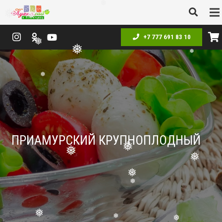
❅
❅
❅
+7 777 691 83 10
❅
❅
❅
❅
❅
ПРИАМУРСКИЙ КРУПНОПЛОДНЫЙ
❅
❅
❅
❅
❅