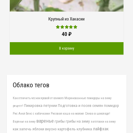
Крупный из Хакасии
40
₽
В корзину
Облако тегов
Как отличить чеснок яровой от озимого
Маринованные помидоры на зиму
Пикировка петунии
Подготовка и посев семян помидор
рецепт!
Рис Анкл Бенс с кабачками
Рисовая каша на молоке
Слива в шоколаде!
варенье
грибы
грибы на зиму
Варенье на зиму
заготовки на зиму
лайфхак
как запечь яблоки вкусно
картофель
клубника