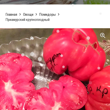
❅
❅
❅
❅
Главная
Овощи
Помидоры
Приамурский крупноплодный
❅
❅
❅
❅
❅
❅
❅
❅
❅
❅
❅
❅