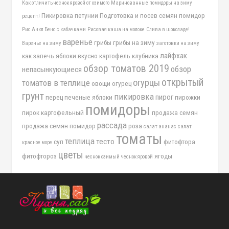
Как отличить чеснок яровой от озимого
Маринованные помидоры на зиму
Пикировка петунии
Подготовка и посев семян помидор
рецепт!
Рис Анкл Бенс с кабачками
Рисовая каша на молоке
Слива в шоколаде!
варенье
грибы
грибы на зиму
Варенье на зиму
заготовки на зиму
лайфхак
как запечь яблоки вкусно
картофель
клубника
обзор томатов 2019
обзор
непасынкующиеся
открытый
огурцы
томатов в теплице
овощи
огурец
грунт
пикировка
пирог
перец
печеные яблоки
пирожки
помидоры
пирок картофельный
продажа семян
рассада
продажа семян помидор
роза
салат ананас
салат
томаты
теплица
тесто
суп
фитофтора
красное море
цветы
фитофтороз
ягоды
чеснок озимый
чеснок яровой