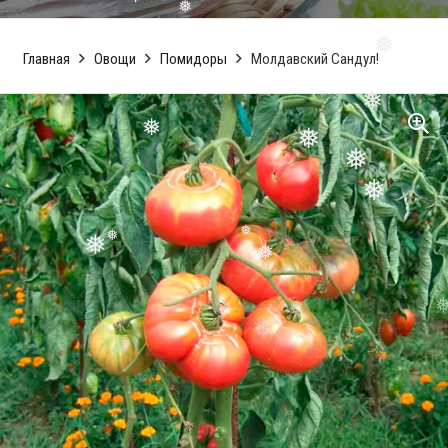
❅
❅
❅
Главная
Овощи
Помидоры
❅
Молдавский Сандул!
❅
❅
❅
❅
❅
❅
❅
❅
❅
❅
❅
❅