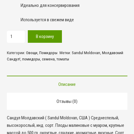
Идеально для консервирования
Используется в свежем виде
Количество
В корзину
товара
Молдавский
Категории:
Овощи
,
Помидоры
Метки:
Sandul Moldovan
,
Молдавский
Сандул!
Сандул!
,
помидоры
,
семена
,
томаты
Описание
Отзывы (0)
Сандул Молдавский ( Sandul Moldovan, США ) Среднеспелый,
высокорослый, инд. сорт. Плоды малиновые с муаром, крупные
массой до 500 гр. округлые, сладкие, ароматные, вкусные. Сорт