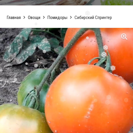
❅
Главная
Овощи
Помидоры
Сибирский Спринтер
❅
❅
❅
❅
❅
❅
❅
❅
❅
❅
❅