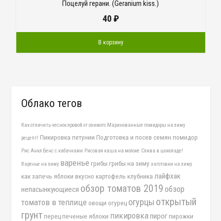
Поцелуй герани. (Geranium kiss.)
40
₽
В корзину
Облако тегов
Как отличить чеснок яровой от озимого
Маринованные помидоры на зиму
Пикировка петунии
Подготовка и посев семян помидор
рецепт!
Рис Анкл Бенс с кабачками
Рисовая каша на молоке
Слива в шоколаде!
варенье
грибы
грибы на зиму
Варенье на зиму
заготовки на зиму
лайфхак
как запечь яблоки вкусно
картофель
клубника
обзор томатов 2019
обзор
непасынкующиеся
открытый
огурцы
томатов в теплице
овощи
огурец
грунт
пикировка
пирог
перец
печеные яблоки
пирожки