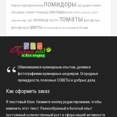
помидоры
пирок картофельный
продажа семян
рассада
продажа семян помидор
роза
салат ананас
салат
томаты
теплица
тесто
суп
фитофтора
красное море
цветы
фитофтороз
ягоды
чеснок озимый
чеснок яровой
Обмениваемся кулинарным опытом, делимся
фотографиями кулинарных шедевров. Огородные
премудрости, полезные СОВЕТЫ и добрые дела.
Как оформить заказ
Я текстовый блок. Нажмите кнопку редактирования, чтобы
изменить этот текст. Разнообразный и богатый опыт
постоянный количественный рост и сфера нашей активности