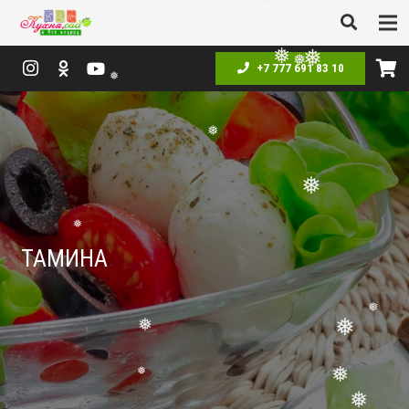
❅
❅
+7 777 691 83 10
❅
❅
❅
❅
❅
❅
ТАМИНА
❅
❅
❅
❅