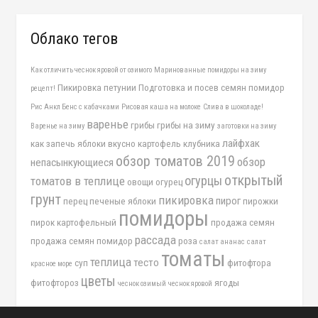
Облако тегов
Как отличить чеснок яровой от озимого
Маринованные помидоры на зиму
Пикировка петунии
Подготовка и посев семян помидор
рецепт!
Рис Анкл Бенс с кабачками
Рисовая каша на молоке
Слива в шоколаде!
варенье
грибы
грибы на зиму
Варенье на зиму
заготовки на зиму
лайфхак
как запечь яблоки вкусно
картофель
клубника
обзор томатов 2019
обзор
непасынкующиеся
открытый
огурцы
томатов в теплице
овощи
огурец
грунт
пикировка
пирог
перец
печеные яблоки
пирожки
помидоры
пирок картофельный
продажа семян
рассада
продажа семян помидор
роза
салат ананас
салат
томаты
теплица
тесто
суп
фитофтора
красное море
цветы
фитофтороз
ягоды
чеснок озимый
чеснок яровой