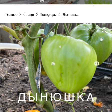
❅
❅
❅
❅
Главная
Овощи
Помидоры
Дынюшка
❅
❅
❅
❅
❅
❅
❅
❅
❅
❅