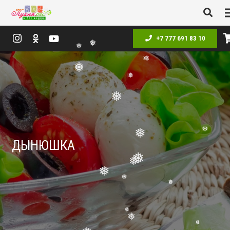
❅
❅
❅
+7 777 691 83 10
❅
❅
❅
❅
❅
❅
ДЫНЮШКА
❅
❅
❅
❅
❅
❅
❅