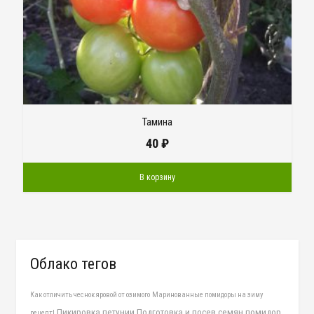
Тамина
40
₽
В корзину
Облако тегов
Как отличить чеснок яровой от озимого
Маринованные помидоры на зиму
Пикировка петунии
Подготовка и посев семян помидор
рецепт!