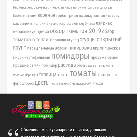
Рис Анкл Бенс с кабачками
Рисовая каша на молоке
Слива в шоколаде!
варенье
грибы
грибы на зиму
Варенье на зиму
заготовки на зиму
лайфхак
как запечь яблоки вкусно
картофель
клубника
обзор томатов 2019
обзор
непасынкующиеся
открытый
огурцы
томатов в теплице
овощи
огурец
грунт
пикировка
пирог
перец
печеные яблоки
пирожки
помидоры
пирок картофельный
продажа семян
рассада
продажа семян помидор
роза
салат ананас
салат
томаты
теплица
тесто
суп
фитофтора
красное море
цветы
фитофтороз
ягоды
чеснок озимый
чеснок яровой
Обмениваемся кулинарным опытом, делимся