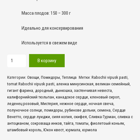
Масса плодов: 150 – 300 г
Идеально для консервирования
Используется в свежем виде
Количество
В корзину
товара
Дынюшка
Категории:
Овощи
,
Помидоры
,
Теплица
Метки:
Rabochii vipusk pasti
,
tomat Rabochii vipusk pasti
,
аленка минусинская
,
великан семейный
,
гигант фарина
,
дородный
,
дынюшка
,
застенчивая невеста
,
калифорнийский тюльпан
,
канадское сердце
,
кленовый сироп
,
леденец розовый
,
Мистерия
,
нежное сердце
,
ночная свеча
,
полуночное солнце
,
помидоры
,
рубинове дольки
,
семена
,
Сердце
Венетто
,
сердце луиджи
,
сияя копия
,
скифея
,
Сливка Гурман
,
сливка с
антоцианом
,
сокроваща инков
,
тайга
,
томаты
,
фиолетоый коньяк
,
штамбовый король
,
Юкон квест
,
юрмала
,
юрмола