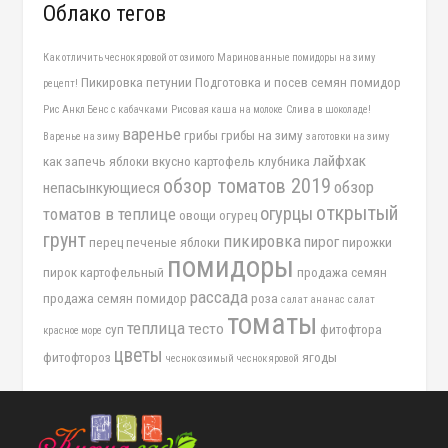
Облако тегов
Как отличить чеснок яровой от озимого
Маринованные помидоры на зиму
Пикировка петунии
Подготовка и посев семян помидор
рецепт!
Рис Анкл Бенс с кабачками
Рисовая каша на молоке
Слива в шоколаде!
варенье
грибы
грибы на зиму
Варенье на зиму
заготовки на зиму
лайфхак
как запечь яблоки вкусно
картофель
клубника
обзор томатов 2019
обзор
непасынкующиеся
открытый
огурцы
томатов в теплице
овощи
огурец
грунт
пикировка
пирог
перец
печеные яблоки
пирожки
помидоры
пирок картофельный
продажа семян
рассада
продажа семян помидор
роза
салат ананас
салат
томаты
теплица
тесто
суп
фитофтора
красное море
цветы
фитофтороз
ягоды
чеснок озимый
чеснок яровой