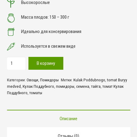
Высокорослые
Масса плодов: 150 – 300 г
Идеально для консервирования
Используется в свежем виде
Количество
В корзину
товара
Кулак
Категории:
Овощи
,
Помидоры
Метки:
Kulak Poddubnogo
,
tomat Buryy
Поддубного
medved
,
Кулак Поддубного
,
помидоры
,
семена
,
тайга
,
томат Кулак
Поддубного
,
томаты
Описание
Отзывы (0)