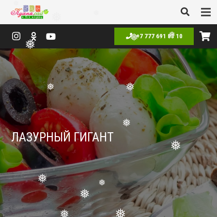
❅
❅
❅
❅
+7 777 691 83 10
❅
❅
❅
❅
❅
❅
ЛАЗУРНЫЙ ГИГАНТ
❅
❅
❅
❅