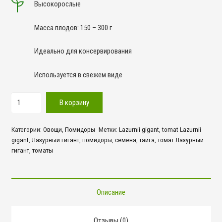
Высокорослые
Масса плодов: 150 – 300 г
Идеально для консервирования
Используется в свежем виде
Количество
В корзину
товара
Лазурный
Категории:
Овощи
,
Помидоры
Метки:
Lazurnii gigant
,
tomat Lazurnii
гигант
gigant
,
Лазурный гигант
,
помидоры
,
семена
,
тайга
,
томат Лазурный
гигант
,
томаты
Описание
Отзывы (0)