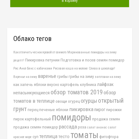
В корзину
Облако тегов
Как отличить чеснок яровой от озимого
Маринованные помидоры на зиму
Пикировка петунии
Подготовка и посев семян помидор
рецепт!
Рис Анкл Бенс с кабачками
Рисовая каша на молоке
Слива в шоколаде!
варенье
грибы
грибы на зиму
Варенье на зиму
заготовки на зиму
лайфхак
как запечь яблоки вкусно
картофель
клубника
обзор томатов 2019
обзор
непасынкующиеся
открытый
огурцы
томатов в теплице
овощи
огурец
грунт
пикировка
пирог
перец
печеные яблоки
пирожки
помидоры
пирок картофельный
продажа семян
рассада
продажа семян помидор
роза
салат ананас
салат
томаты
теплица
тесто
суп
фитофтора
красное море