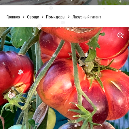
❅
❅
❅
❅
Главная
Овощи
Помидоры
Лазурный гигант
❅
❅
❅
❅
❅
❅
❅
❅
❅
❅
❅
❅