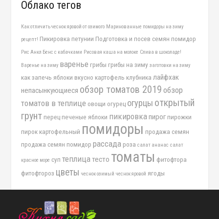
Облако тегов
Как отличить чеснок яровой от озимого
Маринованные помидоры на зиму
Пикировка петунии
Подготовка и посев семян помидор
рецепт!
Рис Анкл Бенс с кабачками
Рисовая каша на молоке
Слива в шоколаде!
варенье
грибы
грибы на зиму
Варенье на зиму
заготовки на зиму
лайфхак
как запечь яблоки вкусно
картофель
клубника
обзор томатов 2019
обзор
непасынкующиеся
открытый
огурцы
томатов в теплице
овощи
огурец
грунт
пикировка
пирог
перец
печеные яблоки
пирожки
помидоры
пирок картофельный
продажа семян
рассада
продажа семян помидор
роза
салат ананас
салат
томаты
теплица
тесто
суп
фитофтора
красное море
цветы
фитофтороз
ягоды
чеснок озимый
чеснок яровой