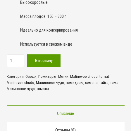
Высокорослые
Масса плодов: 150 – 300 г
Идеально для консервирования
Используется в свежем виде
Количество
В корзину
товара
Малиновое
Категории:
Овощи
,
Помидоры
Метки:
Malinovoe chudo
,
tomat
чудо
Malinovoe chudo
,
Малиновое чудо
,
помидоры
,
семена
,
тайга
,
томат
Малиновое чудо
,
томаты
Описание
Отзывы (0)