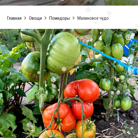
❅
❅
❅
Главная
Овощи
Помидоры
Малиновое чудо
❅
❅
❅
❅
❅
❅
❅
❅
❅
❅
❅
❅
❅