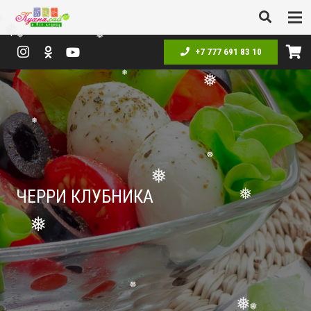
❅
❅
❅
❅
+7 777 691 83 10
❅
❅
❅
❅
❅
❅
ЧЕРРИ КЛУБНИКА
❅
❅
❅
❅