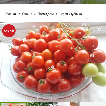
❅
❅
Главная
Овощи
Помидоры
Черри клубника
❅
❅
❅
АКЦИЯ!
❅
❅
❅
❅
❅
❅
❅
❅
❅
❅