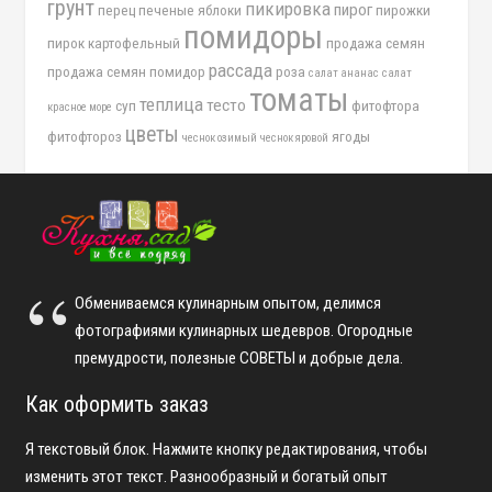
грунт
пикировка
пирог
перец
печеные яблоки
пирожки
помидоры
пирок картофельный
продажа семян
рассада
продажа семян помидор
роза
салат ананас
салат
томаты
теплица
тесто
суп
фитофтора
красное море
цветы
фитофтороз
ягоды
чеснок озимый
чеснок яровой
Обмениваемся кулинарным опытом, делимся
фотографиями кулинарных шедевров. Огородные
премудрости, полезные СОВЕТЫ и добрые дела.
Как оформить заказ
Я текстовый блок. Нажмите кнопку редактирования, чтобы
изменить этот текст. Разнообразный и богатый опыт