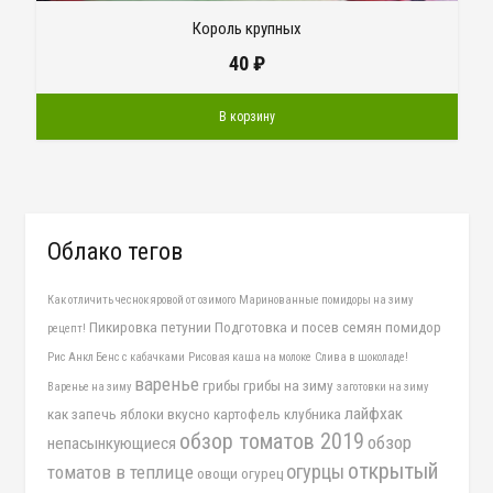
Король крупных
40
₽
В корзину
Облако тегов
Как отличить чеснок яровой от озимого
Маринованные помидоры на зиму
Пикировка петунии
Подготовка и посев семян помидор
рецепт!
Рис Анкл Бенс с кабачками
Рисовая каша на молоке
Слива в шоколаде!
варенье
грибы
грибы на зиму
Варенье на зиму
заготовки на зиму
лайфхак
как запечь яблоки вкусно
картофель
клубника
обзор томатов 2019
обзор
непасынкующиеся
открытый
огурцы
томатов в теплице
овощи
огурец