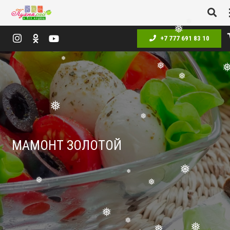
❅
❅
❅
+7 777 691 83 10
❅
❅
❅
❅
❅
❅
❅
МАМОНТ ЗОЛОТОЙ
❅
❅
❅
❅