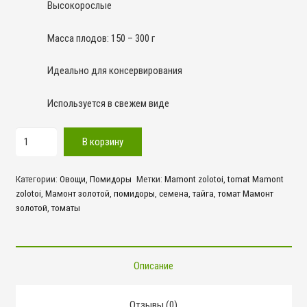
Высокорослые
Масса плодов: 150 – 300 г
Идеально для консервирования
Используется в свежем виде
Количество
В корзину
товара
Мамонт
Категории:
Овощи
,
Помидоры
Метки:
Mamont zolotoi
,
tomat Mamont
золотой
zolotoi
,
Мамонт золотой
,
помидоры
,
семена
,
тайга
,
томат Мамонт
золотой
,
томаты
Описание
Отзывы (0)