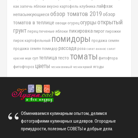
лайфхак
как запечь яблоки вкусно
картофель
клубника
обзор томатов 2019
обзор
непасынкующиеся
открытый
огурцы
томатов в теплице
овощи
огурец
грунт
пикировка
пирог
перец
печеные яблоки
пирожки
помидоры
пирок картофельный
продажа семян
рассада
продажа семян помидор
роза
салат ананас
салат
томаты
теплица
тесто
суп
фитофтора
красное море
цветы
фитофтороз
ягоды
чеснок озимый
чеснок яровой
Обмениваемся кулинарным опытом, делимся
фотографиями кулинарных шедевров. Огородные
премудрости, полезные СОВЕТЫ и добрые дела.