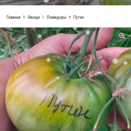
❅
❅
Главная
Овощи
Помидоры
Путин
❅
❅
❅
❅
❅
❅
❅
❅
❅
❅