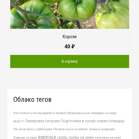
Короли
40
₽
В корзину
Облако тегов
Как отличить чеснок яровой от озимого
Маринованные помидоры на зиму
Пикировка петунии
Подготовка и посев семян помидор
рецепт!
Рис Анкл Бенс с кабачками
Рисовая каша на молоке
Слива в шоколаде!
варенье
грибы
грибы на зиму
Варенье на зиму
заготовки на зиму