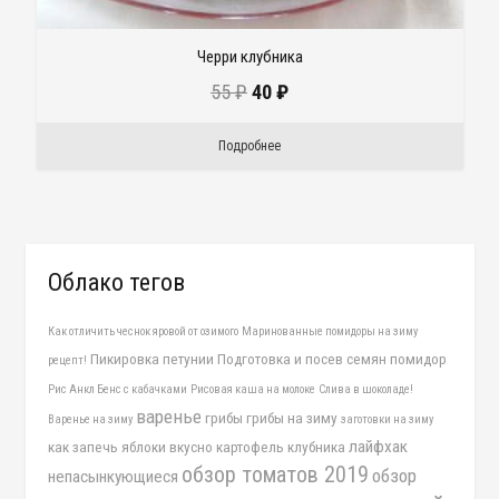
Черри клубника
55
₽
40
₽
Подробнее
Облако тегов
Как отличить чеснок яровой от озимого
Маринованные помидоры на зиму
Пикировка петунии
Подготовка и посев семян помидор
рецепт!
Рис Анкл Бенс с кабачками
Рисовая каша на молоке
Слива в шоколаде!
варенье
грибы
грибы на зиму
Варенье на зиму
заготовки на зиму
лайфхак
как запечь яблоки вкусно
картофель
клубника
обзор томатов 2019
обзор
непасынкующиеся