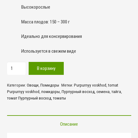
Высокорослые
Масса плодов: 150 – 300 г
Идеально для консервирования
Используется в свежем виде
Количество
В корзину
товара
Пурпурный
Категории:
Овощи
,
Помидоры
Метки:
Purpurnyy voskhod
,
tomat
восход
Purpurnyy voskhod
,
помидоры
,
Пурпурный восход
,
семена
,
тайга
,
томат Пурпурный восход
,
томаты
Описание