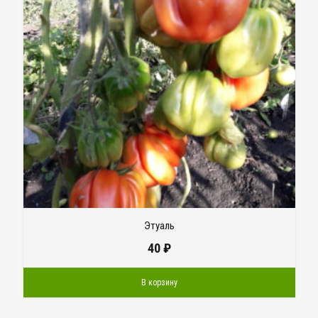
Этуаль
40
₽
В корзину