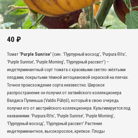
40
₽
Томат
‘Purple Sunrise’
(син.: ‘Пурпурный восход’, ‘Purpura Rīts’,
‘Purple Sunrise’, ‘Purple Morning’, ‘Пурпурный рассвет’) –
индетерминантный сорт томата с красивыми светло-жёлтыми
плодами, покрытыми тёмной антоциановой окраской на плечах.
Точное происхождение сорта неизвестно. Широкое
распространение он получил от латвийского коллекционера
Валдиса Пулиньша (Valdis Pūliņš), который в свою очередь
получил его от австрийского коллекционера. Культивируется под
названиями: ‘Purpura Rīts’, ‘Purple Sunrise’, ‘Purple Morning’,
‘Пурпурный восход’, ‘Пурпурный рассвет’.Растение
индетерминантное, высокорослое, крепкое. Плоды