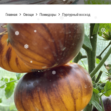
❅
❅
❅
❅
❅
❅
Главная
Овощи
Помидоры
Пурпурный восход
❅
❅
❅
❅
❅
❅
❅
❅
❅
❅
❅
❅