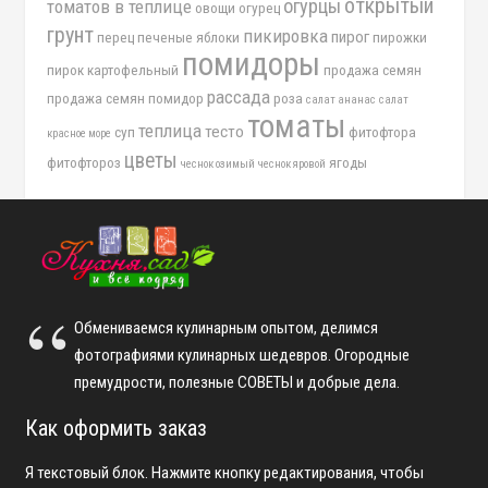
открытый
огурцы
томатов в теплице
овощи
огурец
грунт
пикировка
пирог
перец
печеные яблоки
пирожки
помидоры
пирок картофельный
продажа семян
рассада
продажа семян помидор
роза
салат ананас
салат
томаты
теплица
тесто
суп
фитофтора
красное море
цветы
фитофтороз
ягоды
чеснок озимый
чеснок яровой
Обмениваемся кулинарным опытом, делимся
фотографиями кулинарных шедевров. Огородные
премудрости, полезные СОВЕТЫ и добрые дела.
Как оформить заказ
Я текстовый блок. Нажмите кнопку редактирования, чтобы