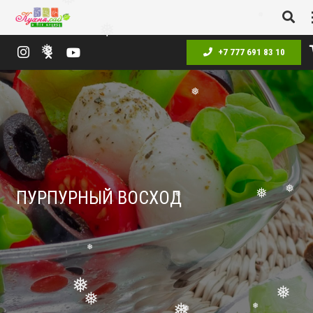
❅
❅
❅
❅
+7 777 691 83 10
❅
❅
❅
ПУРПУРНЫЙ ВОСХОД
❅
❅
❅
❅