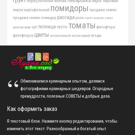
пикировка
пирог
перец
печеные яблоки
пирожки
помидоры
пирок картофельный
продажа семян
рассада
продажа семян помидор
роза
салат ананас
салат
томаты
теплица
тесто
суп
фитофтора
красное море
цветы
фитофтороз
ягоды
чеснок озимый
чеснок яровой
Обмениваемся кулинарным опытом, делимся
фотографиями кулинарных шедевров. Огородные
премудрости, полезные СОВЕТЫ и добрые дела.
Как оформить заказ
Я текстовый блок. Нажмите кнопку редактирования, чтобы
изменить этот текст. Разнообразный и богатый опыт