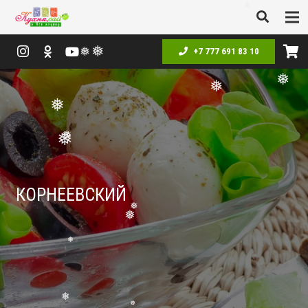
❅
❅
+7 777 691 83 10
❅
❅
❅
❅
❅
❅
❅
КОРНЕЕВСКИЙ
❅
❅
❅