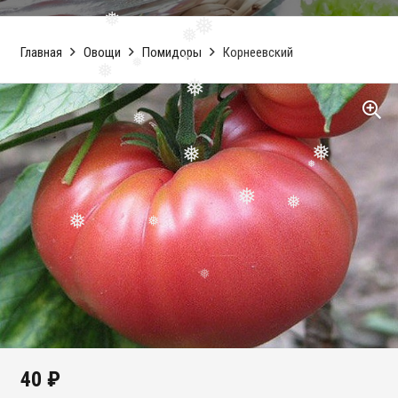
❅
❅
Главная
Овощи
Помидоры
Корнеевский
❅
❅
❅
❅
❅
❅
❅
❅
❅
❅
❅
❅
❅
❅
❅
❅
40
₽