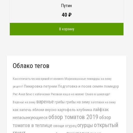
Путин
40
₽
В корзину
Облако тегов
Как отличить чеснок яровой от озимого
Маринованные помидоры на зиму
Пикировка петунии
Подготовка и посев семян помидор
рецепт!
Рис Анкл Бенс с кабачками
Рисовая каша на молоке
Слива в шоколаде!
варенье
грибы
грибы на зиму
Варенье на зиму
заготовки на зиму
лайфхак
как запечь яблоки вкусно
картофель
клубника
обзор томатов 2019
обзор
непасынкующиеся
открытый
огурцы
томатов в теплице
овощи
огурец
грунт