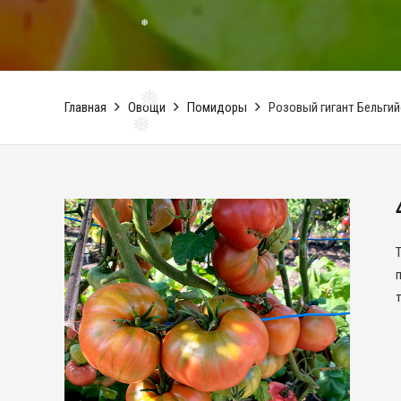
❅
Главная
Овощи
Помидоры
Розовый гигант Бельги
❅
❅
❅