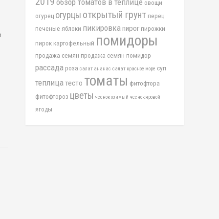
2019
обзор томатов в теплице
овощи
открытый грунт
огурцы
огурец
перец
пикировка
пирог
печеные яблоки
пирожки
в
помидоры
пирок картофельный
продажа семян
продажа семян помидор
рассада
роза
суп
салат ананас
салат красное море
томаты
теплица
тесто
фитофтора
цветы
фитофтороз
чеснок озимый
чеснок яровой
ягоды