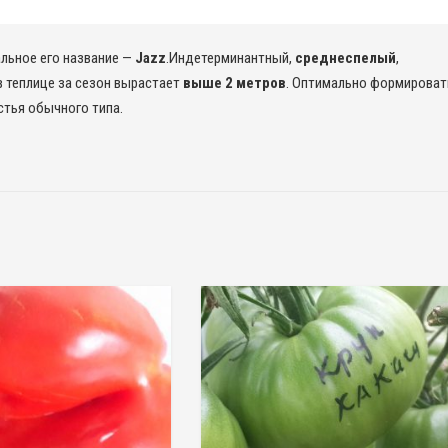
альное его название —
Jazz
.Индетерминантный,
среднеспелый
,
в теплице за сезон вырастает
выше 2 метров
. Оптимально формироват
истья обычного типа.