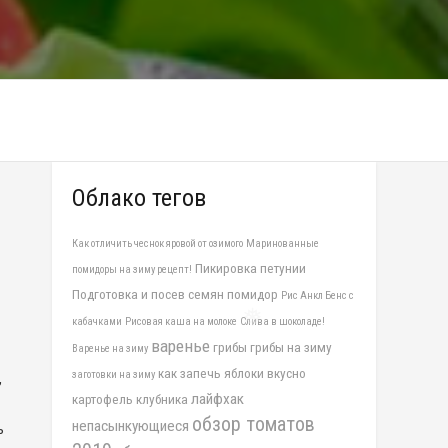
❅
Облако тегов
Как отличить чеснок яровой от озимого
Маринованные
Пикировка петунии
помидоры на зиму рецепт!
Подготовка и посев семян помидор
Рис Анкл Бенс с
кабачками
Рисовая каша на молоке
Слива в шоколаде!
варенье
❅
грибы
грибы на зиму
Варенье на зиму
как запечь яблоки вкусно
заготовки на зиму
,
лайфхак
картофель
клубника
обзор томатов
непасынкующиеся
ь