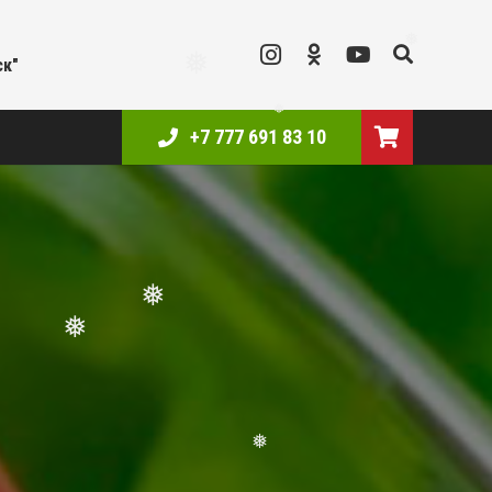
❅
ск"
❅
❅
+7 777 691 83 10
❅
❅
❅