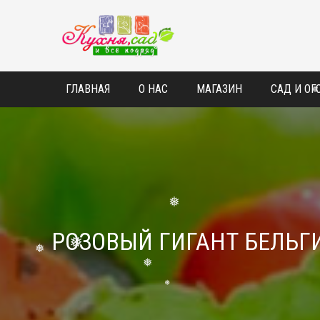
❅
❅
ГЛАВНАЯ
О НАС
МАГАЗИН
САД И ОГ
РОЗОВЫЙ ГИГАНТ БЕЛЬГ
❅
❅
❅
❅
❅