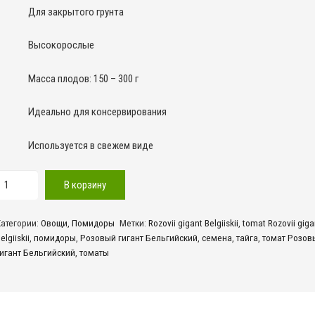
Для закрытого грунта
Высокорослые
Масса плодов: 150 – 300 г
Идеально для консервирования
Используется в свежем виде
оличество
В корзину
овара
Розовый
Категории:
Овощи
,
Помидоры
Метки:
Rozovii gigant Belgiiskii
,
tomat Rozovii giga
игант
elgiiskii
,
помидоры
,
Розовый гигант Бельгийский
,
семена
,
тайга
,
томат Розов
ельгийский
игант Бельгийский
,
томаты