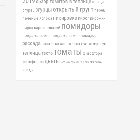
2019
обзор томатов в теплице
овощи
открытый грунт
огурцы
огурец
перец
пикировка
пирог
печеные яблоки
пирожки
помидоры
пирок картофельный
продажа семян
продажа семян помидор
рассада
роза
суп
салат ананас
салат красное море
томаты
теплица
тесто
фитофтора
цветы
фитофтороз
чеснок озимый
чеснок яровой
ягоды