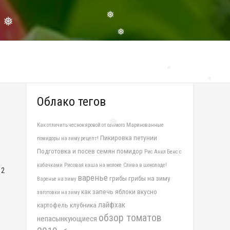
❅
❅
❅
❅
Облако тегов
❅
Как отличить чеснок яровой от озимого
Маринованные
Пикировка петунии
помидоры на зиму рецепт!
❅
Подготовка и посев семян помидор
Рис Анкл Бенс с
кабачками
Рисовая каша на молоке
Слива в шоколаде!
12
варенье
грибы
грибы на зиму
Варенье на зиму
как запечь яблоки вкусно
заготовки на зиму
лайфхак
картофель
клубника
обзор томатов
непасынкующиеся