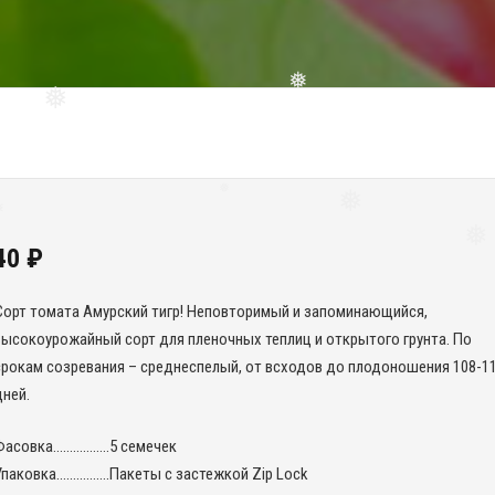
❅
❅
❅
❅
40
₽
❅
❅
❅
Сорт томата Амурский тигр! Неповторимый и запоминающийся,
высокоурожайный сорт для пленочных теплиц и открытого грунта. По
срокам созревания – среднеспелый, от всходов до плодоношения 108-1
дней.
Фасовка……………..5 семечек
Упаковка…………….Пакеты с застежкой Zip Lock