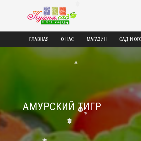
❅
ГЛАВНАЯ
О НАС
МАГАЗИН
САД И ОГ
❅
АМУРСКИЙ ТИГР
❅
❅
❅