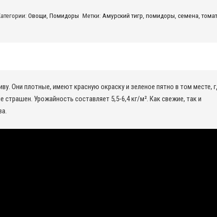
мурский
Категории:
Овощи
,
Помидоры
Метки:
Амурский тигр
,
помидоры
,
семена
,
тома
игр
иву. Они плотные, имеют красную окраску и зеленое пятно в том месте, 
страшен. Урожайность составляет 5,5-6,4 кг/м². Как свежие, так и
ва.