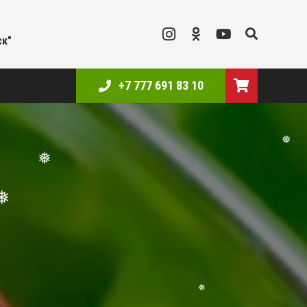
ск"
+7 777 691 83 10
❅
❅