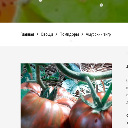
❅
❅
Главная
Овощи
Помидоры
Амурский тигр
❅
❅
❅