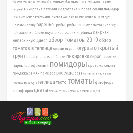
Как отличить чеснок яровой от озимого
Маринованные помидоры на зиму
Пикировка петунии
Подготовка и посев семян помидор
рецепт!
Рис Анкл Бенс с кабачками
Рисовая каша на молоке
Слива в шоколаде!
варенье
грибы
грибы на зиму
Варенье на зиму
заготовки на зиму
лайфхак
как запечь яблоки вкусно
картофель
клубника
обзор томатов 2019
обзор
непасынкующиеся
открытый
огурцы
томатов в теплице
овощи
огурец
грунт
пикировка
пирог
перец
печеные яблоки
пирожки
помидоры
пирок картофельный
продажа семян
рассада
продажа семян помидор
роза
салат ананас
салат
томаты
теплица
тесто
суп
фитофтора
красное море
цветы
фитофтороз
ягоды
чеснок озимый
чеснок яровой