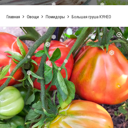
Главная
Овощи
Помидоры
Большая груша КУНЕО
❅
❅
❅
❅
❅
❅
❅
❅
❅
❅
❅
❅
❅
❅