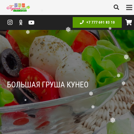
❅
❅
❅
❅
+7 777 691 83 10
❅
❅
❅
❅
❅
БОЛЬШАЯ ГРУША КУНЕО
❅
❅
❅
❅
❅
❅
❅