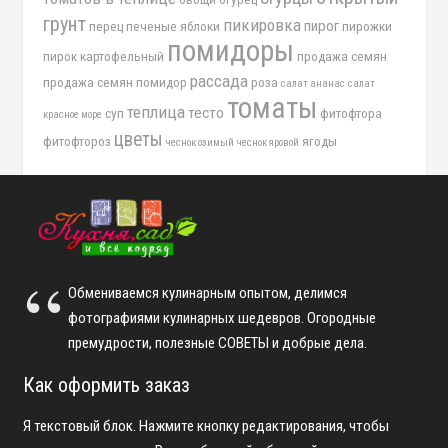
грунт
пикировка
пирог
перец
печеные яблоки
пирожки
помидоры
пирок картофельный
продажа семян
рассада
продажа семян помидор
роза
салат ананас
салат
томаты
теплица
тесто
суп
фитофтора
красное море
цветы
фитофтороз
ягоды
чеснок озимый
чеснок яровой
Обмениваемся кулинарным опытом, делимся
фотографиями кулинарных шедевров. Огородные
премудрости, полезные СОВЕТЫ и добрые дела.
Как оформить заказ
Я текстовый блок. Нажмите кнопку редактирования, чтобы