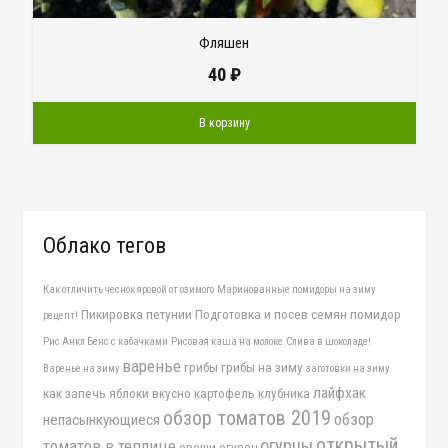
Фляшен
40
₽
В корзину
Облако тегов
Как отличить чеснок яровой от озимого
Маринованные помидоры на зиму
Пикировка петунии
Подготовка и посев семян помидор
рецепт!
Рис Анкл Бенс с кабачками
Рисовая каша на молоке
Слива в шоколаде!
варенье
грибы
грибы на зиму
Варенье на зиму
заготовки на зиму
лайфхак
как запечь яблоки вкусно
картофель
клубника
обзор томатов 2019
обзор
непасынкующиеся
открытый
огурцы
томатов в теплице
овощи
огурец