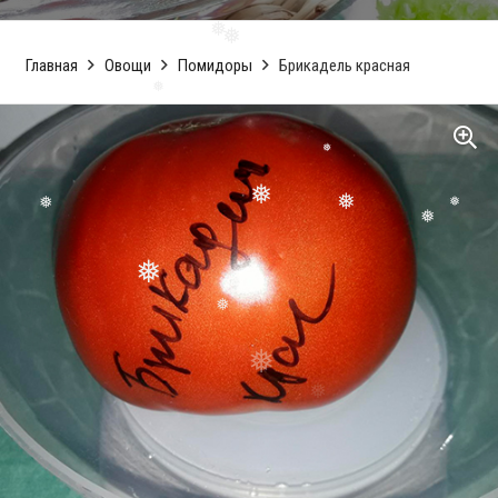
Главная
Овощи
Помидоры
Брикадель красная
❅
❅
❅
❅
❅
❅
❅
❅
❅
❅
❅
❅