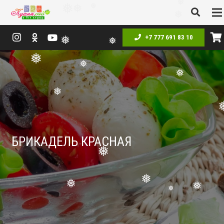
❅
❅
❅
❅
❅
+7 777 691 83 10
❅
❅
❅
❅
❅
❅
❅
❅
БРИКАДЕЛЬ КРАСНАЯ
❅
❅
❅
❅
❅