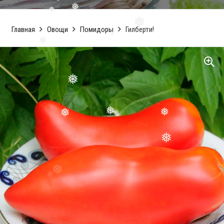
❅
Главная
Овощи
Помидоры
Гилберти!
❅
❅
❅
❅
❅
❅
❅
❅
❅
❅