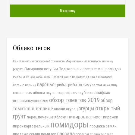
В корзину
Облако тегов
Как отличить чеснок яровой от озимого
Маринованные помидоры на зиму
Пикировка петунии
Подготовка и посев семян помидор
рецепт!
Рис Анкл Бенс с кабачками
Рисовая каша на молоке
Слива в шоколаде!
варенье
грибы
грибы на зиму
Варенье на зиму
заготовки на зиму
лайфхак
как запечь яблоки вкусно
картофель
клубника
обзор томатов 2019
обзор
непасынкующиеся
открытый
огурцы
томатов в теплице
овощи
огурец
грунт
пикировка
пирог
перец
печеные яблоки
пирожки
помидоры
пирок картофельный
продажа семян
рассада
продажа семян помидор
роза
салат ананас
салат