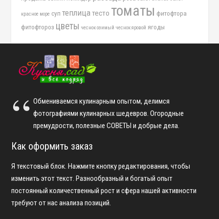
томаты
теплица
тесто
суп
фитофтора
красное море
цветы
фитофтороз
ягоды
чеснок озимый
чеснок яровой
Обмениваемся кулинарным опытом, делимся
фотографиями кулинарных шедевров. Огородные
премудрости, полезные СОВЕТЫ и добрые дела.
Как оформить заказ
Я текстовый блок. Нажмите кнопку редактирования, чтобы
изменить этот текст. Разнообразный и богатый опыт
постоянный количественный рост и сфера нашей активности
требуют от нас анализа позиций.