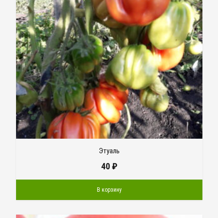
Этуаль
40
₽
В корзину