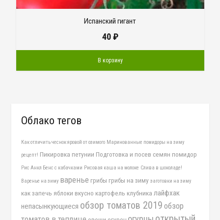
Испанский гигант
40
₽
В корзину
Облако тегов
Как отличить чеснок яровой от озимого
Маринованные помидоры на зиму
Пикировка петунии
Подготовка и посев семян помидор
рецепт!
Рис Анкл Бенс с кабачками
Рисовая каша на молоке
Слива в шоколаде!
варенье
грибы
грибы на зиму
Варенье на зиму
заготовки на зиму
лайфхак
как запечь яблоки вкусно
картофель
клубника
обзор томатов 2019
обзор
непасынкующиеся
открытый
огурцы
томатов в теплице
овощи
огурец