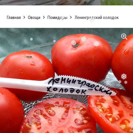
❅
❅
Главная
Овощи
Помидоры
Ленинградский холодок
❅
❅
❅
❅
❅
❅
❅
❅
❅
❅
❅