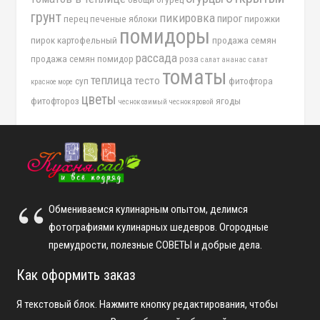
грунт
пикировка
пирог
перец
печеные яблоки
пирожки
помидоры
пирок картофельный
продажа семян
рассада
продажа семян помидор
роза
салат ананас
салат
томаты
теплица
тесто
суп
фитофтора
красное море
цветы
фитофтороз
ягоды
чеснок озимый
чеснок яровой
Обмениваемся кулинарным опытом, делимся
фотографиями кулинарных шедевров. Огородные
премудрости, полезные СОВЕТЫ и добрые дела.
Как оформить заказ
Я текстовый блок. Нажмите кнопку редактирования, чтобы