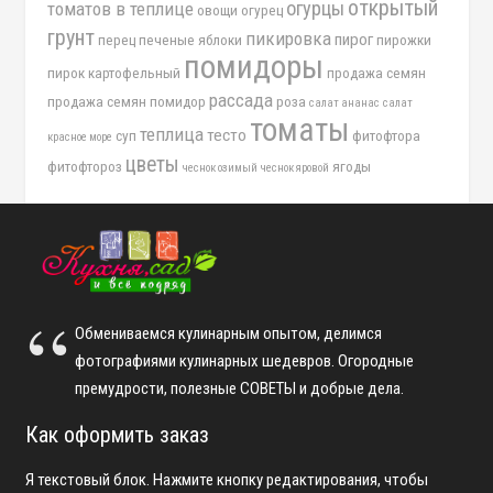
открытый
огурцы
томатов в теплице
овощи
огурец
грунт
пикировка
пирог
перец
печеные яблоки
пирожки
помидоры
пирок картофельный
продажа семян
рассада
продажа семян помидор
роза
салат ананас
салат
томаты
теплица
тесто
суп
фитофтора
красное море
цветы
фитофтороз
ягоды
чеснок озимый
чеснок яровой
Обмениваемся кулинарным опытом, делимся
фотографиями кулинарных шедевров. Огородные
премудрости, полезные СОВЕТЫ и добрые дела.
Как оформить заказ
Я текстовый блок. Нажмите кнопку редактирования, чтобы