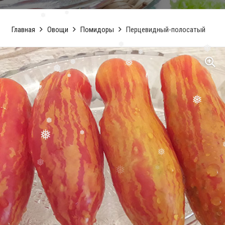
❅
Главная
Овощи
Помидоры
Перцевидный-полосатый
❅
❅
❅
❅
❅
❅
❅
❅
❅
❅
❅
❅
❅
❅
❅
❅