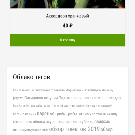
Аккордеон оранжевый
40
₽
В корзину
Облако тегов
Как отличить чеснок яровой от озимого
Маринованные помидоры на зиму
Пикировка петунии
Подготовка и посев семян помидор
рецепт!
Рис Анкл Бенс с кабачками
Рисовая каша на молоке
Слива в шоколаде!
варенье
грибы
грибы на зиму
Варенье на зиму
заготовки на зиму
лайфхак
как запечь яблоки вкусно
картофель
клубника
обзор томатов 2019
обзор
непасынкующиеся