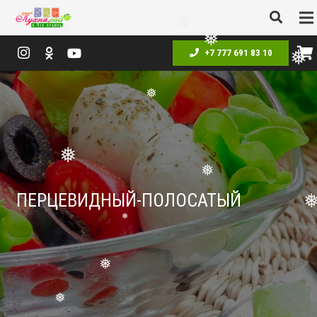
❅
❅
+7 777 691 83 10
❅
❅
❅
❅
❅
❅
ПЕРЦЕВИДНЫЙ-ПОЛОСАТЫЙ
❅
❅
❅