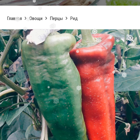
❅
❅
Главная
Овощи
Перцы
Рид
❅
❅
❅
❅
❅
❅
❅
❅
❅
❅
❅
❅
❅
❅
❅