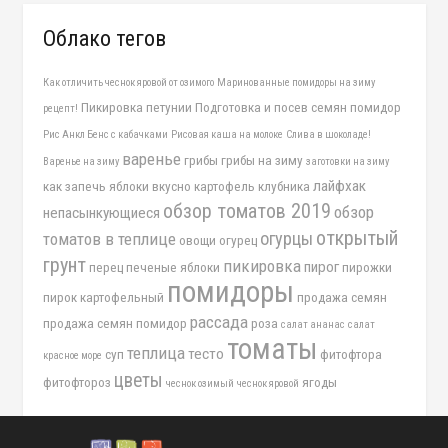
Облако тегов
Как отличить чеснок яровой от озимого
Маринованные помидоры на зиму
Пикировка петунии
Подготовка и посев семян помидор
рецепт!
Рис Анкл Бенс с кабачками
Рисовая каша на молоке
Слива в шоколаде!
варенье
грибы
грибы на зиму
Варенье на зиму
заготовки на зиму
лайфхак
как запечь яблоки вкусно
картофель
клубника
обзор томатов 2019
обзор
непасынкующиеся
открытый
огурцы
томатов в теплице
овощи
огурец
грунт
пикировка
пирог
перец
печеные яблоки
пирожки
помидоры
пирок картофельный
продажа семян
рассада
продажа семян помидор
роза
салат ананас
салат
томаты
теплица
тесто
суп
фитофтора
красное море
цветы
фитофтороз
ягоды
чеснок озимый
чеснок яровой