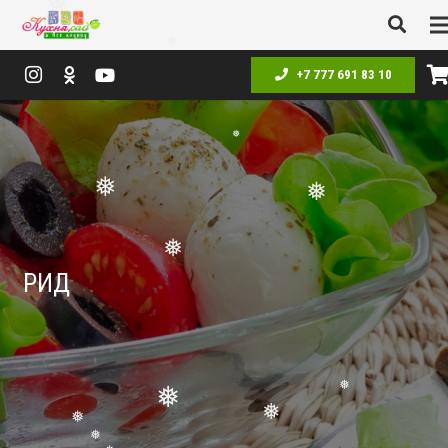
❅
❅
❅
+7 777 691 83 10
❅
❅
❅
РИД
❅
❅
❅
❅
❅