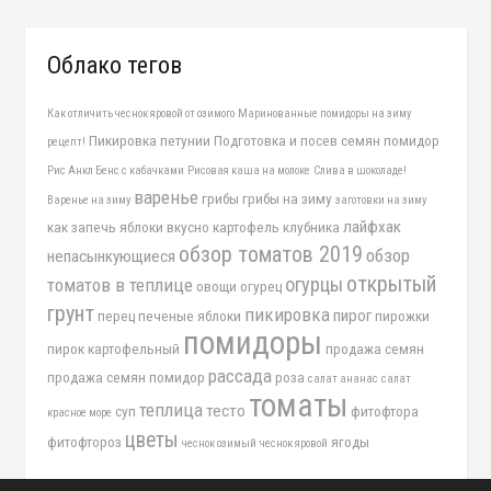
Облако тегов
Как отличить чеснок яровой от озимого
Маринованные помидоры на зиму
Пикировка петунии
Подготовка и посев семян помидор
рецепт!
Рис Анкл Бенс с кабачками
Рисовая каша на молоке
Слива в шоколаде!
варенье
грибы
грибы на зиму
Варенье на зиму
заготовки на зиму
лайфхак
как запечь яблоки вкусно
картофель
клубника
обзор томатов 2019
обзор
непасынкующиеся
открытый
огурцы
томатов в теплице
овощи
огурец
грунт
пикировка
пирог
перец
печеные яблоки
пирожки
помидоры
пирок картофельный
продажа семян
рассада
продажа семян помидор
роза
салат ананас
салат
томаты
теплица
тесто
суп
фитофтора
красное море
цветы
фитофтороз
ягоды
чеснок озимый
чеснок яровой