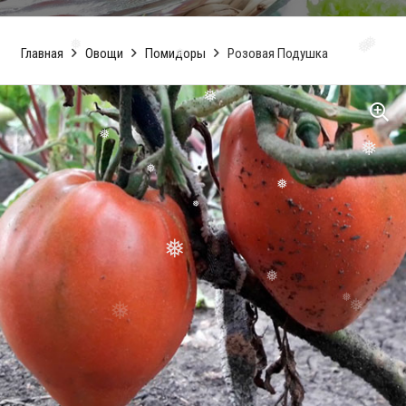
❅
Главная
Овощи
Помидоры
Розовая Подушка
❅
❅
❅
❅
❅
❅
❅
❅
❅
❅
❅
❅