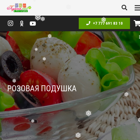
❅
❅
❅
+7 777 691 83 10
❅
❅
❅
❅
❅
❅
РОЗОВАЯ ПОДУШКА
❅
❅
❅
❅
❅